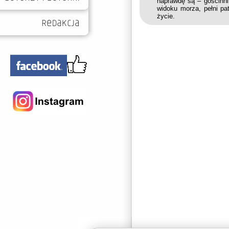
naprawdę są – gościnni
widoku morza, pełni pat
życie.