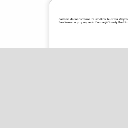
Zadanie dofinansowane ze środków budżetu Wojewó
Zrealizowano przy wsparciu Fundacji Otwarty Kod Kul