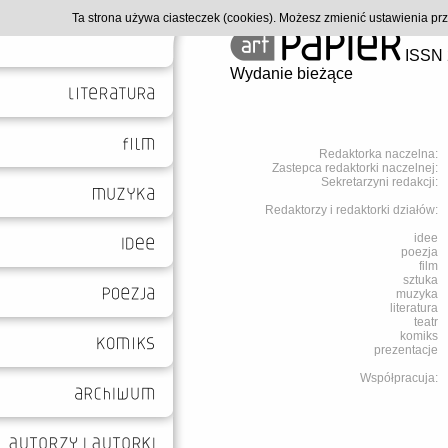
Ta strona używa ciasteczek (cookies). Możesz zmienić ustawienia p
ISSN 
Wydanie bieżące
Redaktorka naczelna:
Zastepca redaktorki naczelnej:
Sekretarzyni redakcji:
Redaktorzy i redaktorki działów:
idee
poezja
film
sztuka
muzyka
literatura
teatr
komiks
prezentacje
Współpracuja: