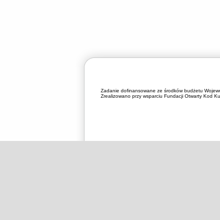
Zadanie dofinansowane ze środków budżetu Wojewó
Zrealizowano przy wsparciu Fundacji Otwarty Kod Kul