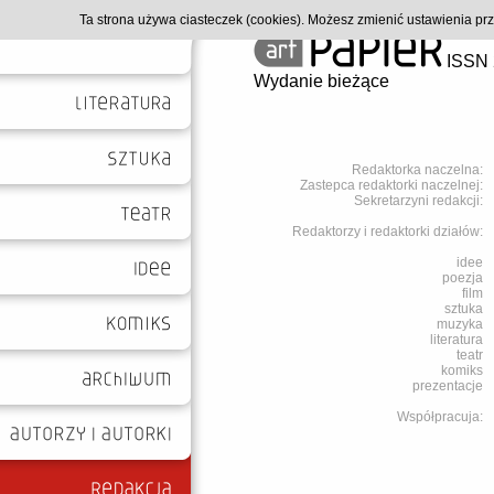
Ta strona używa ciasteczek (cookies). Możesz zmienić ustawienia p
ISSN 
Wydanie bieżące
Redaktorka naczelna:
Zastepca redaktorki naczelnej:
Sekretarzyni redakcji:
Redaktorzy i redaktorki działów:
idee
poezja
film
sztuka
muzyka
literatura
teatr
komiks
prezentacje
Współpracuja: