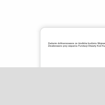
Zadanie dofinansowane ze środków budżetu Wojewó
Zrealizowano przy wsparciu Fundacji Otwarty Kod Kul