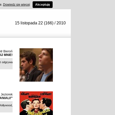
ce.
Dowiedz się więcej
Akceptuję
15 listopada 22 (166) / 2010
otr Bieroń
J MNIE!
et odgrywa
Jeziorek
ANIALI!”
Hollywood,