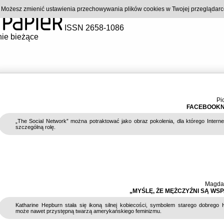
). Możesz zmienić ustawienia przechowywania plików cookies w Twojej przeglądar
ISSN 2658-1086
ie bieżące
Pi
FACEBOOKNI
„The Social Network” można potraktować jako obraz pokolenia, dla którego Intern
szczególną rolę.
Magda 
„MYŚLĘ, ŻE MĘŻCZYŹNI SĄ WSP
Katharine Hepburn stała się ikoną silnej kobiecości, symbolem starego dobrego 
może nawet przystępną twarzą amerykańskiego feminizmu.