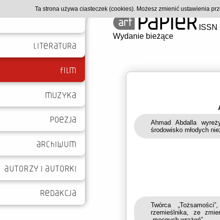
Ta strona używa ciasteczek (cookies). Możesz zmienić ustawienia p
ISSN 
Wydanie bieżące
Ahmad Abdalla wyreży
środowisko młodych nie
Twórca „Tożsamości”
rzemieślnika, ze zmi
„mocnych wrażeń”.