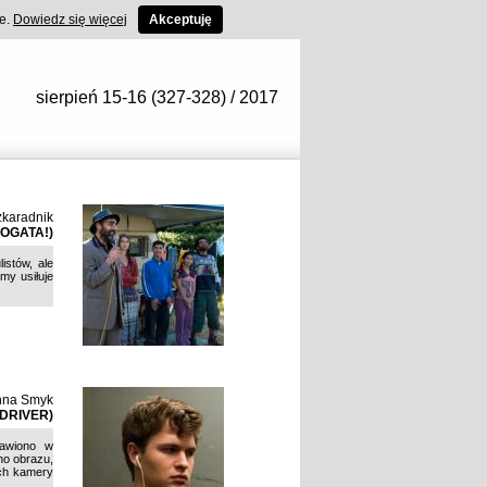
ce.
Dowiedz się więcej
Akceptuję
sierpień 15-16 (327-328) / 2017
zkaradnik
OGATA!)
istów, ale
my usiłuje
nna Smyk
DRIVER)
tawiono w
no obrazu,
uch kamery