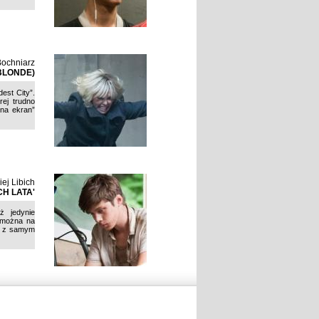
Bochniarz
BLONDE)
est City”.
rej trudno
 na ekran”
ej Libich
CH LATA'
ż jedynie
ę można na
ie z samym