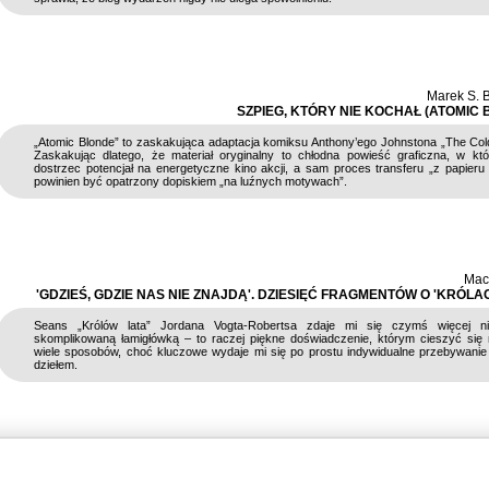
Marek S. 
SZPIEG, KTÓRY NIE KOCHAŁ (ATOMIC 
„Atomic Blonde” to zaskakująca adaptacja komiksu Anthony’ego Johnstona „The Cold
Zaskakując dlatego, że materiał oryginalny to chłodna powieść graficzna, w któ
dostrzec potencjał na energetyczne kino akcji, a sam proces transferu „z papieru
powinien być opatrzony dopiskiem „na luźnych motywach”.
Maci
'GDZIEŚ, GDZIE NAS NIE ZNAJDĄ'. DZIESIĘĆ FRAGMENTÓW O 'KRÓLA
Seans „Królów lata” Jordana Vogta-Robertsa zdaje mi się czymś więcej ni
skomplikowaną łamigłówką – to raczej piękne doświadczenie, którym cieszyć si
wiele sposobów, choć kluczowe wydaje mi się po prostu indywidualne przebywan
dziełem.