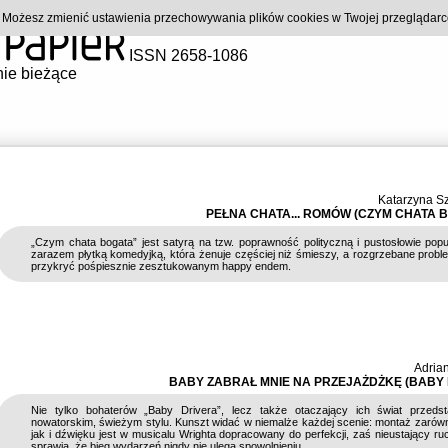
). Możesz zmienić ustawienia przechowywania plików cookies w Twojej przeglądar
ISSN 2658-1086
ie bieżące
Katarzyna S
PEŁNA CHATA... ROMÓW (CZYM CHATA B
„Czym chata bogata” jest satyrą na tzw. poprawność polityczną i pustosłowie popul
zarazem płytką komedyjką, która żenuje częściej niż śmieszy, a rozgrzebane proble
przykryć pośpiesznie zesztukowanym happy endem.
Adria
BABY ZABRAŁ MNIE NA PRZEJAŻDŻKĘ (BABY 
Nie tylko bohaterów „Baby Drivera”, lecz także otaczający ich świat przeds
nowatorskim, świeżym stylu. Kunszt widać w niemalże każdej scenie: montaż zarów
jak i dźwięku jest w musicalu Wrighta dopracowany do perfekcji, zaś nieustający r
sprawia, że bieg wydarzeń nigdy nie ulega spowolnieniu.