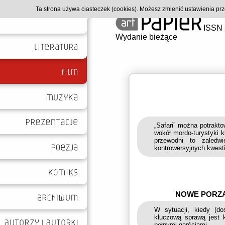
Ta strona używa ciasteczek (cookies). Możesz zmienić ustawienia p
ISSN 
Wydanie bieżące
„Safari” można potrakto
wokół mordo-turystyki k
przewodni to zaledwi
kontrowersyjnych kwesti
NOWE PORZĄ
W sytuacji, kiedy (do
kluczową sprawą jest 
pełnymi garściami.