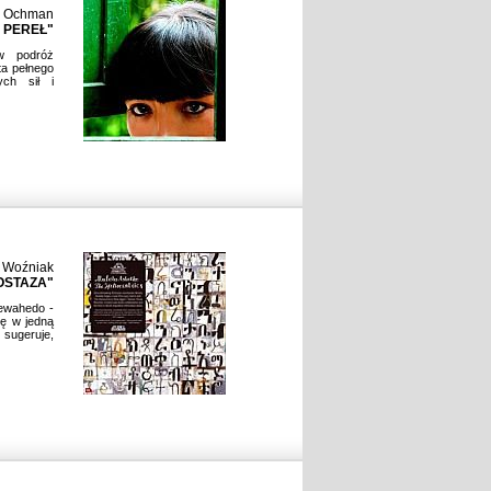
a Ochman
 PEREŁ"
w podróż
ta pełnego
ych sił i
 Woźniak
OSTAZA"
Tewahedo -
rę w jedną
 sugeruje,