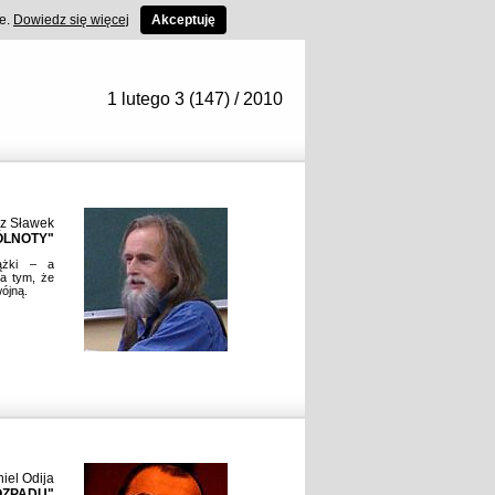
ce.
Dowiedz się więcej
Akceptuję
1 lutego 3 (147) / 2010
z Sławek
ÓLNOTY"
ążki – a
na tym, że
ójną.
iel Odija
OZPADU"