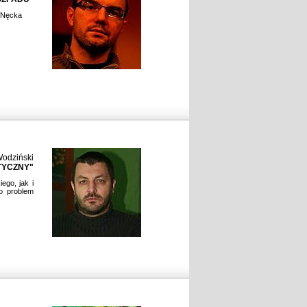
 Nęcka
odziński
TYCZNY"
ego, jak i
to problem