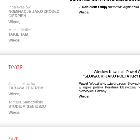
Inga Iwasiów
Z
Danielem Odiją
rozmawia Agnieszka
NOMINACJE JAKO ŹRÓDŁO
Więcej
CIERPIEŃ
Więcej
Maciej Malicki
TAKIE TAM
Więcej
Wiesław Kowalski
,
Paweł W
"SŁOWACKI JAKO POETA KRY
Julia Liszewska
Paweł Wodziński: ...twórczość Słowacki
w ogóle polska literatura klasyczna, 
ZABAWA TEATREM
niezwykle złożony.
Więcej
Więcej
Tomasz Słabczyński
STUDIUM GENIUSZU
Więcej