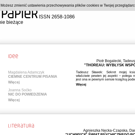
). Możesz zmienić ustawienia przechowywania plików cookies w Twojej przeglądar
ISSN 2658-1086
ie bieżące
Piotr Bogalecki
,
Tadeus
"THOREAU: WYBŁYSK WSP
Magdalena Adamczyk
Tadeusz Sławek: Sekret mojej ksi
właściwie pewien jej aspekt – polega 
CIEMNE CENTRUM PISANIA
jest ona w pewnym sensie książką podw
Więcej
Więcej
Joanna Soćko
NIC DO POWIEDZENIA
Więcej
Agnieszka Nęcka-Czapska
,
Dan
"UCHWYCIĆ ŚWIAT PSYCHICZNEGO R