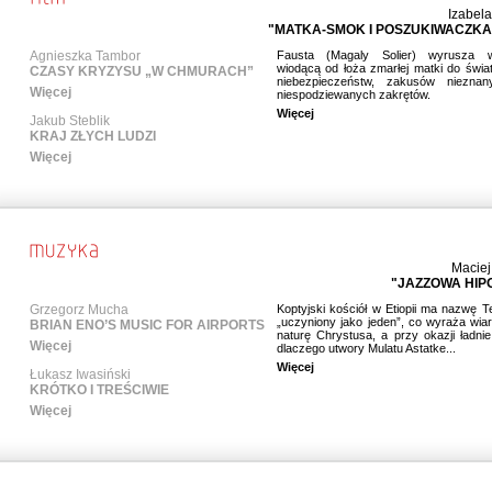
Izabel
"MATKA-SMOK I POSZUKIWACZKA
Agnieszka Tambor
Fausta (Magaly Solier) wyrusza 
wiodącą od łoża zmarłej matki do świa
CZASY KRYZYSU „W CHMURACH”
niebezpieczeństw, zakusów nieznan
Więcej
niespodziewanych zakrętów.
Więcej
Jakub Steblik
KRAJ ZŁYCH LUDZI
Więcej
Maciej
"JAZZOWA HIP
Grzegorz Mucha
Koptyjski kościół w Etiopii ma nazwę 
„uczyniony jako jeden”, co wyraża wia
BRIAN ENO’S MUSIC FOR AIRPORTS
naturę Chrystusa, a przy okazji ładnie
Więcej
dlaczego utwory Mulatu Astatke...
Więcej
Łukasz Iwasiński
KRÓTKO I TREŚCIWIE
Więcej