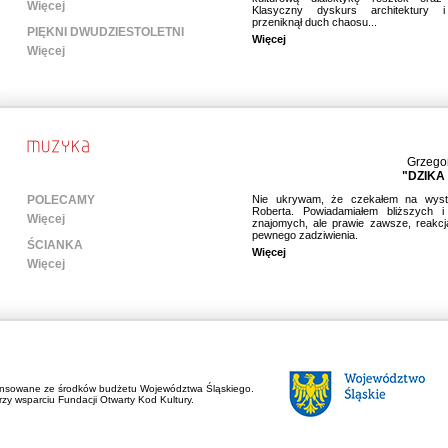
Więcej
Klasyczny dyskurs architektury i
przeniknął duch chaosu...
PIĘKNI DWUDZIESTOLETNI
Więcej
Więcej
Grzego
"DZIKA
POLECAMY
Nie ukrywam, że czekałem na wyst
Roberta. Powiadamiałem bliższych i
Więcej
znajomych, ale prawie zawsze, reakcj
pewnego zadziwienia.
ŚCIANKA
Więcej
Więcej
ansowane ze środków budżetu Województwa Śląskiego.
zy wsparciu Fundacji Otwarty Kod Kultury.