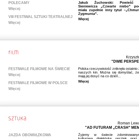
POLECAMY
Jakub Żuchowski: Powieść M
Sieniewicza „Czwarte niebo” po
Więcej
miała zupełnie inny tytuł –„Chmur
Zygmunta”.
VIII FESTIWAL SZTUKI TEATRALNEJ
Więcej
Więcej
Krzyszt
"DWIE PERSP
FESTIWALE FILMOWE NA ŚWIECIE
Polska rzeczywistość zniknęła ostatnio
naszych kin. Można się domyślać, że
Więcej
mają jej dosyć na co dzień...
Więcej
FESTIWALE FILMOWE W POLSCE
Więcej
Roman Lew
"AD FUTURAM „CRASH” ME
JAZDA OBOWIĄZKOWA
Żyjemy w świecie zdominowany
kulturową dialektykę resztek oraz