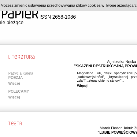
). Możesz zmienić ustawienia przechowywania plików cookies w Twojej przeglądar
ISSN 2658-1086
ie bieżące
Agnieszka Nęcka
"SKAŻENI DESTRUKCYJNĄ PROW
Patrycja Kaleta
Magdalena Tulli, dzięki specyficznie 
„sobieswojskości”, „krystalicznej prze
POEZJA
zdań”, „eleganckiemu stylowi”...
Więcej
Więcej
POLECAMY
Więcej
Marek Fiedor
,
Jakub Ż
"LUBIĘ POWIEŚCIOWY