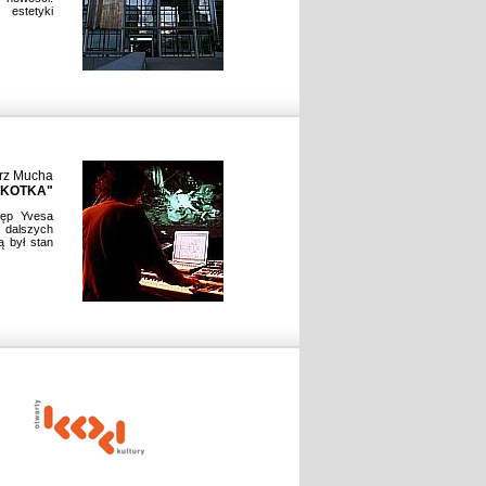
 estetyki
rz Mucha
 KOTKA"
ęp Yvesa
 dalszych
ą był stan