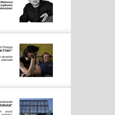
ariusza
czątkowo
okorytarz
of Ociepa
EKTYWY"
 z ekranów
 widzowie
andowski
MORIAM"
m przez
 nowości.