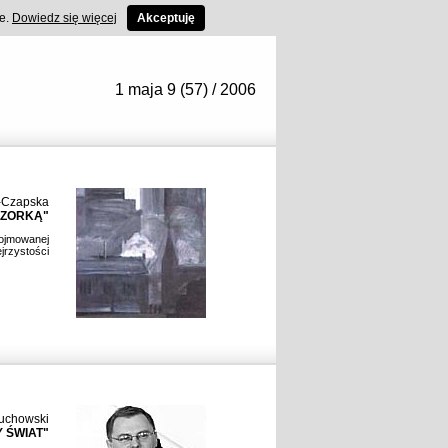
ce.
Dowiedz się więcej
Akceptuję
1 maja 9 (57) / 2006
-Czapska
IZORKĄ"
pojmowanej
jrzystości
uchowski
 ŚWIAT"