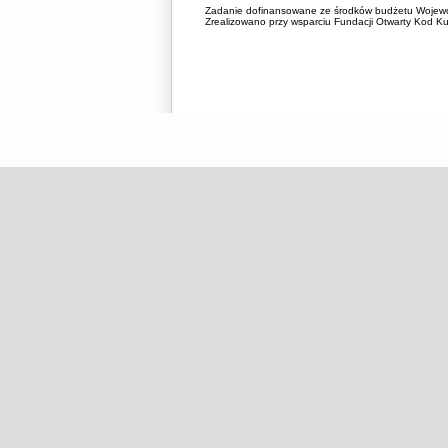
Zadanie dofinansowane ze środków budżetu Wojewó
Zrealizowano przy wsparciu Fundacji Otwarty Kod Kul