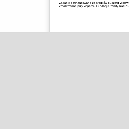
Zadanie dofinansowane ze środków budżetu Wojewó
Zrealizowano przy wsparciu Fundacji Otwarty Kod Kul