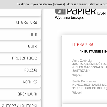
Ta strona używa ciasteczek (cookies). Możesz zmienić ustawienia p
ISSN 
Wydanie bieżące
"NIEUSTANNIE BI
Anna Zagórska
JASTRZĄB, ŚMIERĆ I D
(HELEN MACDONALD: 'J
JASTRZĄB')
Więcej
Emilia Konwerska
KUŃCZ JUŻ! (JAMES MC
'PTAK DOBREGO BOGA'
Więcej