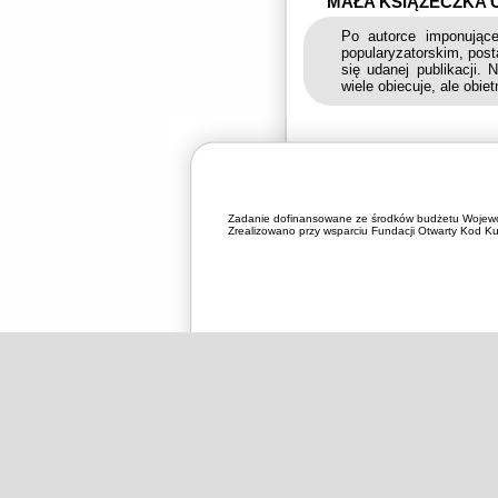
MAŁA KSIĄŻECZKA O 
Po autorce imponujące
popularyzatorskim, post
się udanej publikacji. 
wiele obiecuje, ale obiet
Zadanie dofinansowane ze środków budżetu Wojewó
Zrealizowano przy wsparciu Fundacji Otwarty Kod Kul