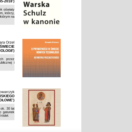
-2018')
ek oświaty
m, którzy,
 którym na
ara Orzeł
ŚWIECIE
LOGII')
ych przez
blicznej i
owarczyk
ŃSKIEGO
ÓDŁOWE')
ok. 30 lat
 o gatunek
źródeł.