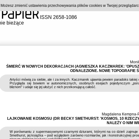
). Możesz zmienić ustawienia przechowywania plików cookies w Twojej przeglądar
ISSN 2658-1086
ie bieżące
Moni
ŚMIERĆ W NOWYCH DEKORACJACH (AGNIESZKA KACZMAREK: 'OPUSZ
ODNALEZIONE. NOWE TOPOGRAFIE ŚM
Artyści mówią za siebie, ale i za innych. Kaczmarek ujawnia pewien paradoks takiej 
Przygląda się bowiem w autonomicznych, osobnych esejach pojedynczym „pora
bliznom” i udaje się jej ułożyć z nich przekonującą całość.
Magdalena Kempna-P
LAJKOWANIE KOSMOSU (DR BECKY SMETHURST: 'KOSMOS. 10 RZECZY
NALEŻY O NIM WI
W porównaniu z supermasywnymi czarnymi dziurami, którymi na co dzień zajmuje
Smethurst, jej książka – pod względem zarówno rozmiarów, jak i konstrukcyjnej prost