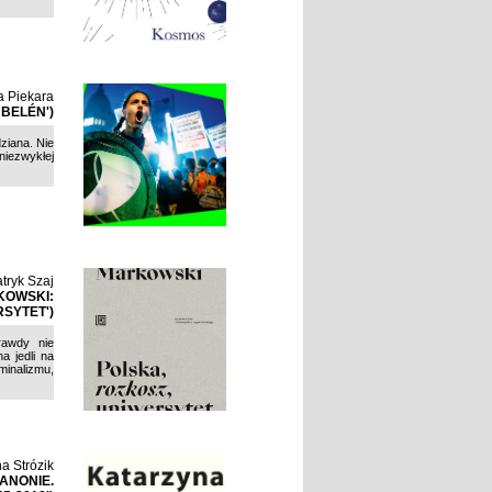
 Piekara
BELÉN')
ziana. Nie
 niezwykłej
tryk Szaj
KOWSKI:
SYTET')
rawdy nie
a jedli na
minalizmu,
a Strózik
ANONIE.