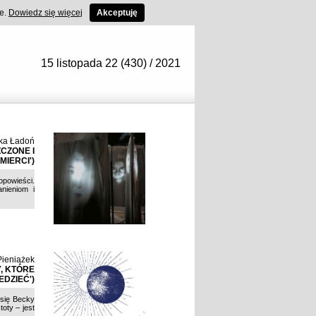
ce.
Dowiedz się więcej
Akceptuję
15 listopada 22 (430) / 2021
ka Ładoń
CZONE I
IERCI')
opowieści.
nieniom i
ieniążek
, KTÓRE
EDZIEĆ')
 się Becky
oty – jest