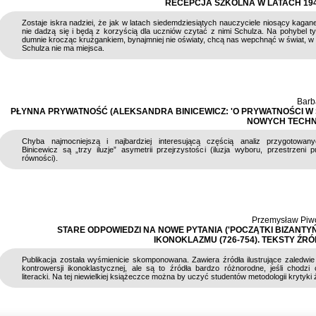
RECEPCJA SZKOLNA W LATACH 1945
Zostaje iskra nadziei, że jak w latach siedemdziesiątych nauczyciele niosący kagan
nie dadzą się i będą z korzyścią dla uczniów czytać z nimi Schulza. Na pohybel ty
dumnie krocząc krużgankiem, bynajmniej nie oświaty, chcą nas wepchnąć w świat, w
Schulza nie ma miejsca.
Barb
PŁYNNA PRYWATNOŚĆ (ALEKSANDRA BINICEWICZ: 'O PRYWATNOŚCI W 
NOWYCH TECHNO
Chyba najmocniejszą i najbardziej interesującą częścią analiz przygotowan
Binicewicz są „trzy iluzje” asymetrii przejrzystości (iluzja wyboru, przestrzeni pu
równości).
Przemysław Piw
STARE ODPOWIEDZI NA NOWE PYTANIA ('POCZĄTKI BIZANTY
IKONOKLAZMU (726-754). TEKSTY ŹR
Publikacja została wyśmienicie skomponowana. Zawiera źródła ilustrujące zaledwie 
kontrowersji ikonoklastycznej, ale są to źródła bardzo różnorodne, jeśli chodzi
literacki. Na tej niewielkiej książeczce można by uczyć studentów metodologii krytyki 