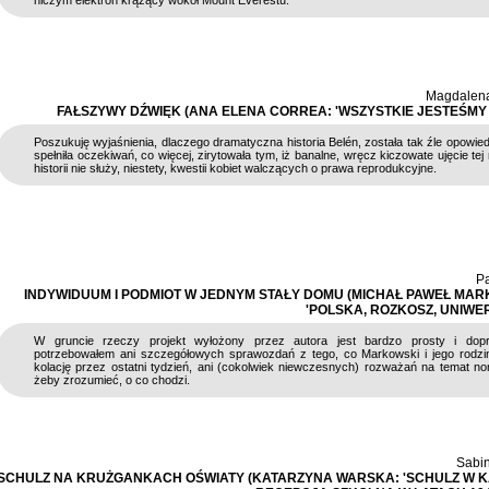
niczym elektron krążący wokół Mount Everestu.
Magdalena
FAŁSZYWY DŹWIĘK (ANA ELENA CORREA: 'WSZYSTKIE JESTEŚMY 
Poszukuję wyjaśnienia, dlaczego dramatyczna historia Belén, została tak źle opowied
spełniła oczekiwań, co więcej, zirytowała tym, iż banalne, wręcz kiczowate ujęcie tej
historii nie służy, niestety, kwestii kobiet walczących o prawa reprodukcyjne.
Pa
INDYWIDUUM I PODMIOT W JEDNYM STAŁY DOMU (MICHAŁ PAWEŁ MAR
'POLSKA, ROZKOSZ, UNIWER
W gruncie rzeczy projekt wyłożony przez autora jest bardzo prosty i dop
potrzebowałem ani szczegółowych sprawozdań z tego, co Markowski i jego rodzin
kolację przez ostatni tydzień, ani (cokolwiek niewczesnych) rozważań na temat no
żeby zrozumieć, o co chodzi.
Sabin
SCHULZ NA KRUŻGANKACH OŚWIATY (KATARZYNA WARSKA: 'SCHULZ W K