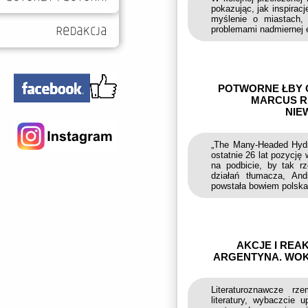
pokazując, jak inspirac
myślenie o miastach,
problemami nadmiernej 
POTWORNE ŁBY O
MARCUS R
NIE
„The Many-Headed Hydr
ostatnie 26 lat pozycj
na podbicie, by tak r
działań tłumacza, And
powstała bowiem polska 
AKCJE I REA
ARGENTYNA. WOK
Literaturoznawcze rze
literatury, wybaczcie 