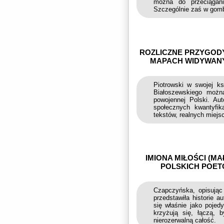
można do przeciągan
Szczególnie zaś w gombr
ROZLICZNE PRZYGODY
MAPACH WIDYWANYC
Piotrowski w swojej ks
Białoszewskiego można
powojennej Polski. Aut
społecznych kwantyfik
tekstów, realnych miejsc
IMIONA MIŁOŚCI (M
POLSKICH POETÓ
Czapczyńska, opisując
przedstawiła historie 
się właśnie jako pojed
krzyżują się, łączą, 
nierozerwalną całość.