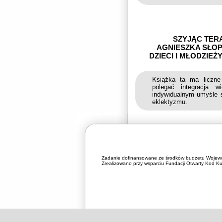
SZYJĄC TER
AGNIESZKA SŁOP
DZIECI I MŁODZIEŻ
Książka ta ma liczne
polegać integracja
indywidualnym umyśle s
eklektyzmu.
Zadanie dofinansowane ze środków budżetu Wojewó
Zrealizowano przy wsparciu Fundacji Otwarty Kod Kul