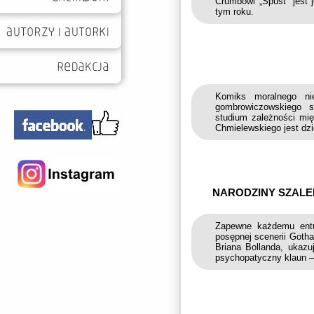
Crumbowi „Spust” jest 
tym roku.
Komiks moralnego nie
gombrowiczowskiego s
studium zależności mię
Chmielewskiego jest dzi
NARODZINY SZALE
Zapewne każdemu entuz
posępnej scenerii Gotha
Briana Bollanda, ukazu
psychopatyczny klaun 