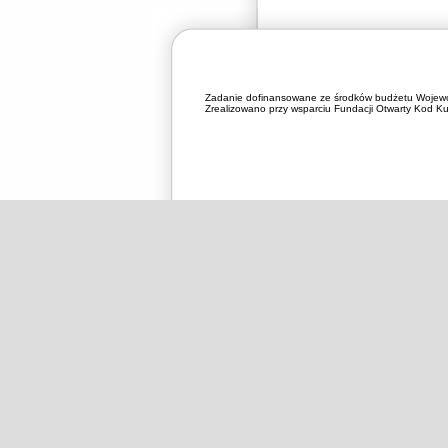
Zadanie dofinansowane ze środków budżetu Wojewó
Zrealizowano przy wsparciu Fundacji Otwarty Kod Kul