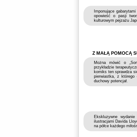
Imponujące gabarytam
opowieść o pasji two
kulturowym pejzażu Japo
Z MAŁĄ POMOCĄ S
Można mówić o „Some
przykładzie terapeutyc
komiks ten sprawdza si
pierwiastka, z którego
duchowy potencjał.
Ekskluzywne wydanie
ilustracjami Davida Llo
na półce każdego miłośn