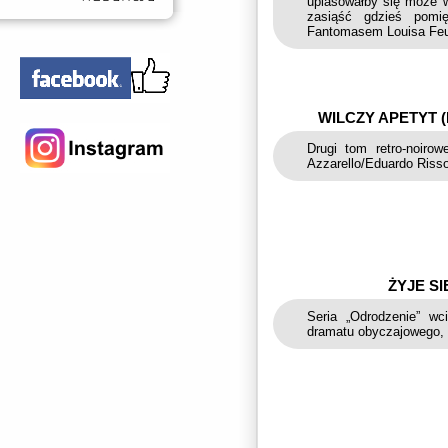
uplasowałby się może w
zasiąść gdzieś pomi
Fantomasem Louisa Feui
WILCZY APETYT 
Drugi tom retro-noiro
Azzarello/Eduardo Risso
ŻYJE SI
Seria „Odrodzenie” w
dramatu obyczajowego, se