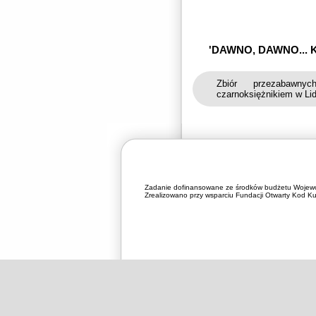
'DAWNO, DAWNO... 
Zbiór przezabawny
czarnoksiężnikiem w Lid
Zadanie dofinansowane ze środków budżetu Wojewó
Zrealizowano przy wsparciu Fundacji Otwarty Kod Kul