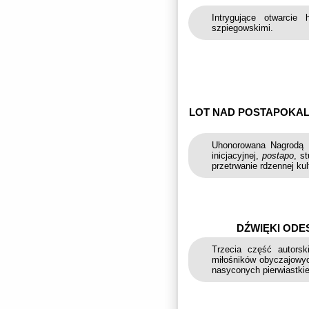
Intrygujące otwarcie 
szpiegowskimi.
LOT NAD POSTAPOKAL
Uhonorowana Nagrodą 
inicjacyjnej,
postapo
, s
przetrwanie rdzennej kul
DŹWIĘKI ODES
Trzecia część autorski
miłośników obyczajowyc
nasyconych pierwiastki