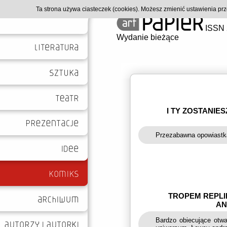
Ta strona używa ciasteczek (cookies). Możesz zmienić ustawienia p
ISSN 
Wydanie bieżące
I TY ZOSTANIE
Przezabawna opowiastka
TROPEM REPLI
AN
Bardzo obiecujące otw