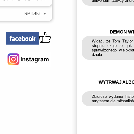
uniwersum „Łowcy andro
DEMON WT
Widać, że Tom Taylor 
stopniu czuje to, ja
sprawdzonego wielokro
działa.
'WYTRWAJ ALBO
Zbiorcze wydanie hist
rarytasem dla miłośnik