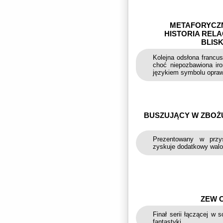
METAFORYCZN
HISTORIA RELA
BLISK
Kolejna odsłona francu
choć niepozbawiona iro
językiem symbolu opraw
BUSZUJĄCY W ZBOŻU
Prezentowany w przys
zyskuje dodatkowy walo
ZEW C
Finał serii łączącej w 
fantastyki.