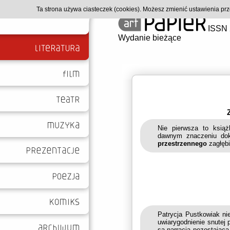
Ta strona używa ciasteczek (cookies). Możesz zmienić ustawienia p
ISSN 
Wydanie bieżące
Nie pierwsza to książ
dawnym znaczeniu dokł
przestrzennego
zagłębi
Patrycja Pustkowiak ni
uwiarygodnienie snutej 
są narracją pozostającą