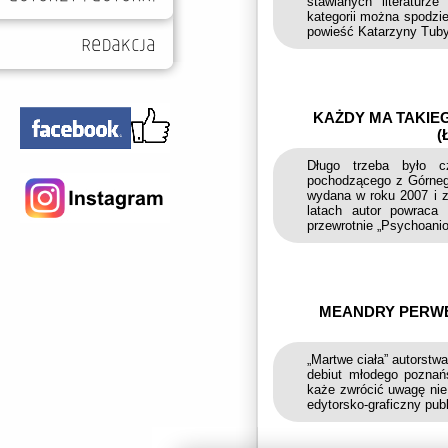
stawianych literaturz
kategorii można spodzi
powieść Katarzyny Tuby
KAŻDY MA TAKIE
(
Długo trzeba było c
pochodzącego z Górnego
wydana w roku 2007 i z
latach autor powraca
przewrotnie „Psychoanioł
MEANDRY PERWE
„Martwe ciała” autorstw
debiut młodego poznań
każe zwrócić uwagę nie
edytorsko-graficzny publ