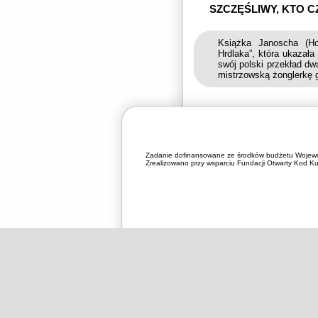
SZCZĘŚLIWY, KTO C
Książka Janoscha (Ho
Hrdlaka”, która ukazał
swój polski przekład dw
mistrzowską żonglerkę 
Zadanie dofinansowane ze środków budżetu Wojewó
Zrealizowano przy wsparciu Fundacji Otwarty Kod Kul