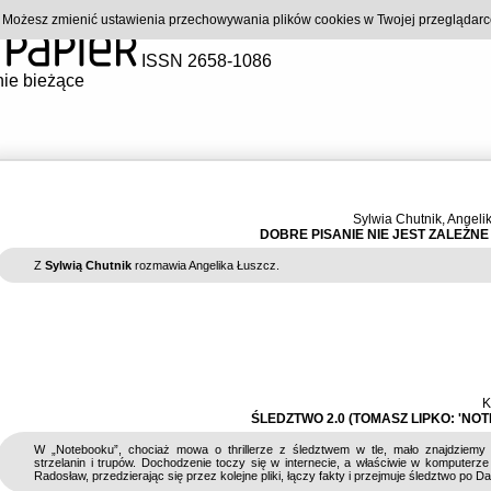
). Możesz zmienić ustawienia przechowywania plików cookies w Twojej przeglądar
ISSN 2658-1086
ie bieżące
Sylwia Chutnik
,
Angeli
DOBRE PISANIE NIE JEST ZALEŻNE
Z
Sylwią Chutnik
rozmawia Angelika Łuszcz.
K
ŚLEDZTWO 2.0 (TOMASZ LIPKO: 'NO
W „Notebooku”, chociaż mowa o thrillerze z śledztwem w tle, mało znajdziemy 
strzelanin i trupów. Dochodzenie toczy się w internecie, a właściwie w komputerz
Radosław, przedzierając się przez kolejne pliki, łączy fakty i przejmuje śledztwo po 