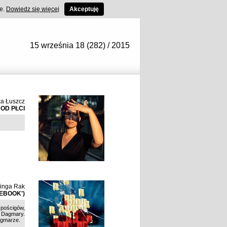
ce.
Dowiedz się więcej
Akceptuję
15 września 18 (282) / 2015
ka Łuszcz
 OD PŁCI
inga Rak
TEBOOK')
pościgów,
e Dagmary.
Dagmarze.