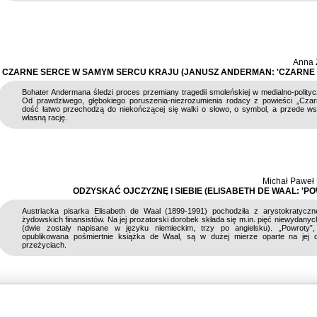
Anna 
CZARNE SERCE W SAMYM SERCU KRAJU (JANUSZ ANDERMAN: 'CZARNE 
Bohater Andermana śledzi proces przemiany tragedii smoleńskiej w medialno-polityc
Od prawdziwego, głębokiego poruszenia-niezrozumienia rodacy z powieści „Czar
dość łatwo przechodzą do niekończącej się walki o słowo, o symbol, a przede w
własną rację.
Michał Paweł
ODZYSKAĆ OJCZYZNĘ I SIEBIE (ELISABETH DE WAAL: 'P
Austriacka pisarka Elisabeth de Waal (1899-1991) pochodziła z arystokratyczn
żydowskich finansistów. Na jej prozatorski dorobek składa się m.in. pięć niewydanyc
(dwie zostały napisane w języku niemieckim, trzy po angielsku). „Powroty”,
opublikowana pośmiertnie książka de Waal, są w dużej mierze oparte na jej o
przeżyciach.