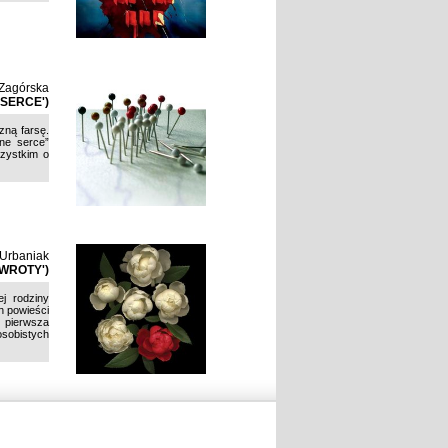
Zagórska
SERCE')
zną farsę.
ne serce”
szystkim o
 Urbaniak
OWROTY')
ej rodziny
h powieści
 pierwsza
sobistych