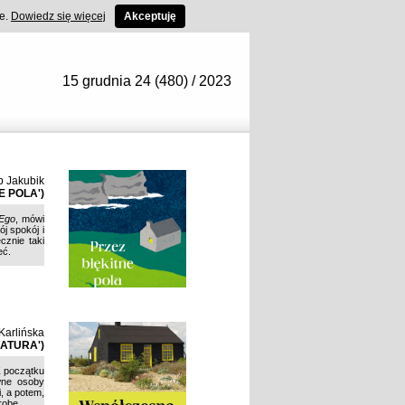
ce.
Dowiedz się więcej
Akceptuję
15 grudnia 24 (480) / 2023
b Jakubik
E POLA')
 Ego
, mówi
ój spokój i
cznie taki
eć.
Karlińska
ATURA')
Z początku
wne osoby
, a potem,
robę.