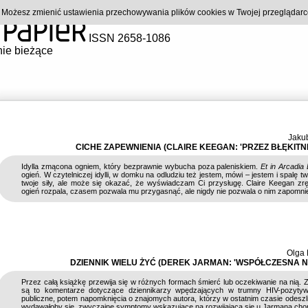
). Możesz zmienić ustawienia przechowywania plików cookies w Twojej przeglądar
ISSN 2658-1086
ie bieżące
Jaku
CICHE ZAPEWNIENIA (CLAIRE KEEGAN: 'PRZEZ BŁĘKITN
Idylla zmącona ogniem, który bezprawnie wybucha poza paleniskiem.
Et in Arcadia
ogień. W czytelniczej idylli, w domku na odludziu też jestem, mówi – jestem i spalę tw
twoje siły, ale może się okazać, że wyświadczam Ci przysługę. Claire Keegan zrę
ogień rozpala, czasem pozwala mu przygasnąć, ale nigdy nie pozwala o nim zapomni
Olga 
DZIENNIK WIELU ŻYĆ (DEREK JARMAN: 'WSPÓŁCZESNA N
Przez całą książkę przewija się w różnych formach śmierć lub oczekiwanie na nią. 
są to komentarze dotyczące dziennikarzy wpędzających w trumny HIV-pozyty
publiczne, potem napomknięcia o znajomych autora, którzy w ostatnim czasie odeszli
wydawałoby się, zwyczajne symptomy wskazujące na rozwijającą się u Jarmana cho