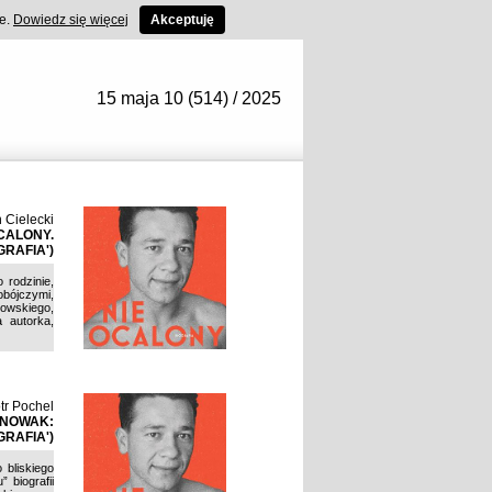
ce.
Dowiedz się więcej
Akceptuję
15 maja 10 (514) / 2025
 Cielecki
CALONY.
RAFIA')
 rodzinie,
obójczymi,
rowskiego,
a autorka,
tr Pochel
-NOWAK:
RAFIA')
 bliskiego
 biografii