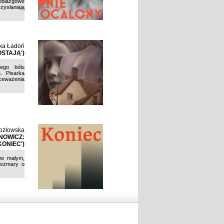
obiazgowe
zysłaniają
ka Ładoń
STAJĄ')
nego bólu
. Pisarka
kceważenia
Kozłowska
NOWICZ:
KONIEC')
 w małym,
koszmary o