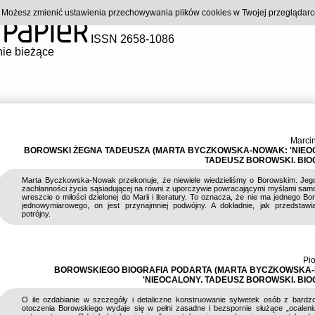
). Możesz zmienić ustawienia przechowywania plików cookies w Twojej przeglądar
ISSN 2658-1086
ie bieżące
Marcin
BOROWSKI ŻEGNA TADEUSZA (MARTA BYCZKOWSKA-NOWAK: 'NIEO
TADEUSZ BOROWSKI. BIOG
Marta Byczkowska-Nowak przekonuje, że niewiele wiedzieliśmy o Borowskim. Jego
zachłanności życia sąsiadującej na równi z uporczywie powracającymi myślami sam
wreszcie o miłości dzielonej do Marii i literatury. To oznacza, że nie ma jednego Bo
jednowymiarowego, on jest przynajmniej podwójny. A dokładnie, jak przedstawi
potrójny.
Pio
BOROWSKIEGO BIOGRAFIA PODARTA (MARTA BYCZKOWSKA
'NIEOCALONY. TADEUSZ BOROWSKI. BIOG
O ile ozdabianie w szczegóły i detaliczne konstruowanie sylwetek osób z bardzo
otoczenia Borowskiego wydaje się w pełni zasadne i bezspornie służące „ocaleniu”