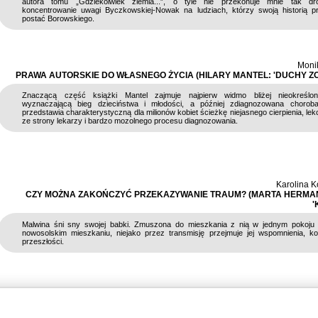
autora tomu „Gdziekolwiek ziemia...”, o tyle nie przekonuje mnie tak dr
koncentrowanie uwagi Byczkowskiej-Nowak na ludziach, którzy swoją historią pr
postać Borowskiego.
Moni
PRAWA AUTORSKIE DO WŁASNEGO ŻYCIA (HILARY MANTEL: 'DUCHY ZO
Znaczącą część książki Mantel zajmuje najpierw widmo bliżej nieokreślo
wyznaczającą bieg dzieciństwa i młodości, a później zdiagnozowana choroba
przedstawia charakterystyczną dla milionów kobiet ścieżkę niejasnego cierpienia, le
ze strony lekarzy i bardzo mozolnego procesu diagnozowania.
Karolina 
CZY MOŻNA ZAKOŃCZYĆ PRZEKAZYWANIE TRAUM? (MARTA HERMA
'
Malwina śni sny swojej babki. Zmuszona do mieszkania z nią w jednym pokoju
nowosolskim mieszkaniu, niejako przez transmisję przejmuje jej wspomnienia, 
przeszłości.