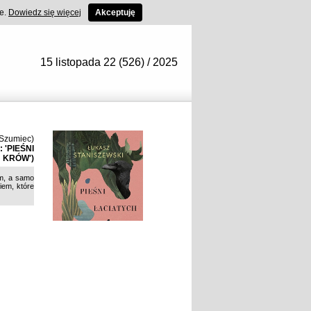
ce.
Dowiedz się więcej
Akceptuję
15 listopada 22 (526) / 2025
(Szumiec)
 'PIEŚNI
 KRÓW')
ym, a samo
iem, które