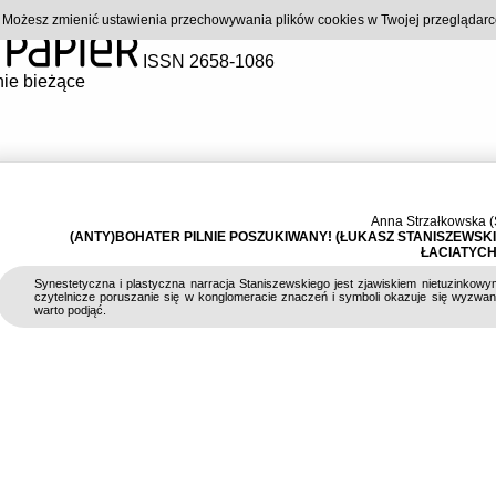
). Możesz zmienić ustawienia przechowywania plików cookies w Twojej przeglądar
ISSN 2658-1086
ie bieżące
Anna Strzałkowska 
(ANTY)BOHATER PILNIE POSZUKIWANY! (ŁUKASZ STANISZEWSKI:
ŁACIATYCH
Synestetyczna i plastyczna narracja Staniszewskiego jest zjawiskiem nietuzinkow
czytelnicze poruszanie się w konglomeracie znaczeń i symboli okazuje się wyzwan
warto podjąć.