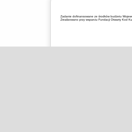
Zadanie dofinansowane ze środków budżetu Wojewó
Zrealizowano przy wsparciu Fundacji Otwarty Kod Kul