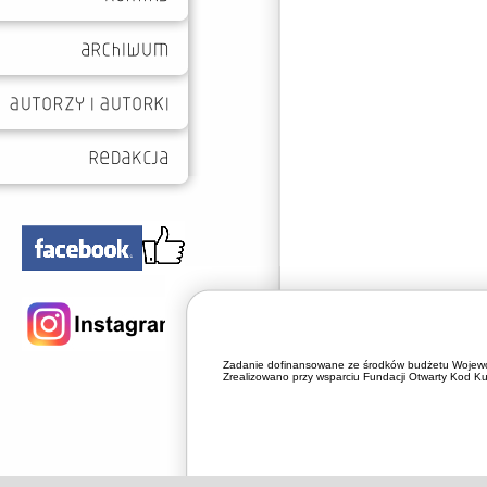
Zadanie dofinansowane ze środków budżetu Wojewó
Zrealizowano przy wsparciu Fundacji Otwarty Kod Kul