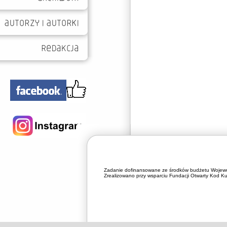
Zadanie dofinansowane ze środków budżetu Wojewó
Zrealizowano przy wsparciu Fundacji Otwarty Kod Kul