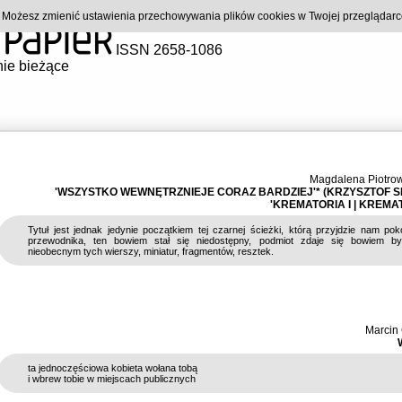
). Możesz zmienić ustawienia przechowywania plików cookies w Twojej przeglądar
ISSN 2658-1086
ie bieżące
Magdalena Piotro
'WSZYSTKO WEWNĘTRZNIEJE CORAZ BARDZIEJ'* (KRZYSZTOF S
'KREMATORIA I | KREMATO
Tytuł jest jednak jedynie początkiem tej czarnej ścieżki, którą przyjdzie nam po
przewodnika, ten bowiem stał się niedostępny, podmiot zdaje się bowiem by
nieobecnym tych wierszy, miniatur, fragmentów, resztek.
Marcin
ta jednoczęściowa kobieta wołana tobą
i wbrew tobie w miejscach publicznych