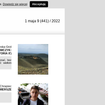
ce.
Dowiedz się więcej
Akceptuję
1 maja 9 (441) / 2022
wska-Grot
IWCZYK:
RIA II')
konać, bez
ć wielkim
 Chrapiec
WIERSZE