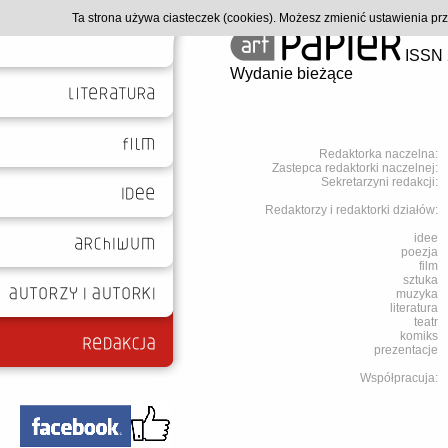
Ta strona używa ciasteczek (cookies). Możesz zmienić ustawienia p
ISSN 
Wydanie bieżące
Redaktorka naczelna:
Zastepca redaktorki naczelnej:
Sekretarzyni redakcji:
Redaktorzy i redaktorki działów:
idee
poezja
film
sztuka
muzyka
literatura
teatr
komiks
prezentacje
Współpracuja: