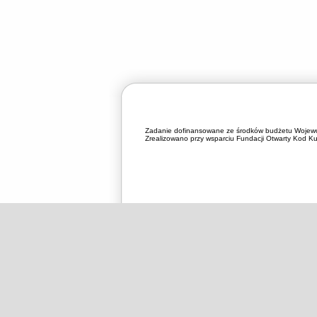
Zadanie dofinansowane ze środków budżetu Wojewó
Zrealizowano przy wsparciu Fundacji Otwarty Kod Kul