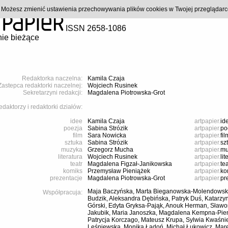
). Możesz zmienić ustawienia przechowywania plików cookies w Twojej przeglądar
ISSN 2658-1086
ie bieżące
Redaktorka naczelna:
Kamila Czaja
Zastepca redaktorki naczelnej:
Wojciech Rusinek
Sekretarzyni redakcji:
Magdalena Piotrowska-Grot
daktorzy i redaktorki działów:
idee
Kamila Czaja
artpapier.
id
poezja
Sabina Strózik
artpapier.
po
film
Sara Nowicka
artpapier.
fil
sztuka
Sabina Strózik
artpapier.
sz
muzyka
Grzegorz Mucha
artpapier.
mu
literatura
Wojciech Rusinek
artpapier.
lit
teatr
Magdalena Figzał-Janikowska
artpapier.
tea
komiks
Przemysław Pieniążek
artpapier.
ko
prezentacje
Magdalena Piotrowska-Grot
artpapier.
pr
Maja Baczyńska, Marta Bieganowska-Molendowsk
Współpracuja:
Budzik, Aleksandra Dębińska, Patryk Duś, Katarzy
Górski, Edyta Gryksa-Pająk, Anouk Herman, Sławo
Jakubik, Maria Janoszka, Magdalena Kempna-Pieni
Patrycja Korczago, Mateusz Krupa, Sylwia Kwaśn
Leśniewska, Monika Ładoń, Michał Łukowicz, Mare