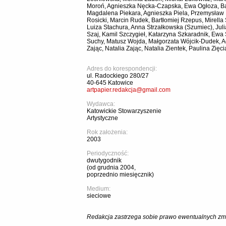
Moroń, Agnieszka Nęcka-Czapska, Ewa Ogłoza, Ba
Magdalena Piekara, Agnieszka Piela, Przemysław
Rosicki, Marcin Rudek, Bartłomiej Rzepus, Mirella
Luiza Stachura, Anna Strzałkowska (Szumiec), Juli
Szaj, Kamil Szczygieł, Katarzyna Szkaradnik, Ewa
Suchy, Matusz Wojda, Małgorzata Wójcik-Dudek, A
Zając, Natalia Zając, Natalia Zientek, Paulina Zięci
Adres do korespondencji:
ul. Radockiego 280/27
40-645 Katowice
artpapier.redakcja@gmail.com
Wydawca:
Katowickie Stowarzyszenie
Artystyczne
Rok założenia:
2003
Periodyczność:
dwutygodnik
(od grudnia 2004,
poprzednio miesięcznik)
Medium:
sieciowe
Redakcja zastrzega sobie prawo ewentualnych zmi