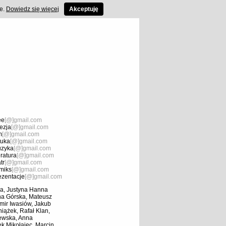
ce.
Dowiedz się więcej
Akceptuję
ee
[@]gmail.com
ezja
[@]gmail.com
m
[@]gmail.com
tuka
[@]gmail.com
zyka
[@]gmail.com
eratura
[@]gmail.com
tr
[@]gmail.com
miks
[@]gmail.com
ezentacje
[@]gmail.com
a, Justyna Hanna
na Górska, Mateusz
mir Iwasiów, Jakub
ążek, Rafał Klan,
iewska, Anna
k Mikołajec, Marcin