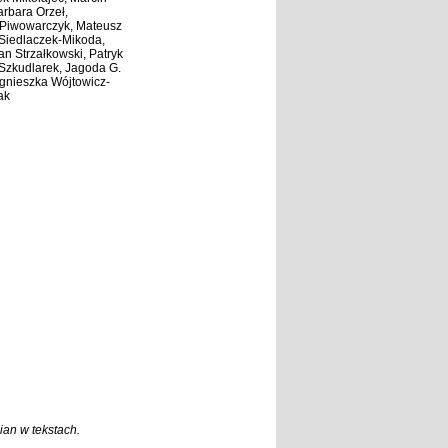
rbara Orzeł,
 Piwowarczyk, Mateusz
 Siedlaczek-Mikoda,
an Strzałkowski, Patryk
 Szkudlarek, Jagoda G.
gnieszka Wójtowicz-
ak
an w tekstach.