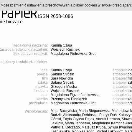
). Możesz zmienić ustawienia przechowywania plików cookies w Twojej przeglądar
ISSN 2658-1086
ie bieżące
Redaktorka naczelna:
Kamila Czaja
Zastepca redaktorki naczelnej:
Wojciech Rusinek
Sekretarzyni redakcji:
Magdalena Piotrowska-Grot
daktorzy i redaktorki działów:
idee
Kamila Czaja
artpapier.
id
poezja
Sabina Strózik
artpapier.
po
film
Sara Nowicka
artpapier.
fil
sztuka
Sabina Strózik
artpapier.
sz
muzyka
Grzegorz Mucha
artpapier.
mu
literatura
Wojciech Rusinek
artpapier.
lit
teatr
Magdalena Figzał-Janikowska
artpapier.
tea
komiks
Przemysław Pieniążek
artpapier.
ko
prezentacje
Magdalena Piotrowska-Grot
artpapier.
pr
Maja Baczyńska, Marta Bieganowska-Molendowsk
Współpracuja:
Budzik, Aleksandra Dębińska, Patryk Duś, Katarzy
Górski, Edyta Gryksa-Pająk, Anouk Herman, Sławo
Jakubik, Maria Janoszka, Magdalena Kempna-Pieni
Patrycja Korczago, Mateusz Krupa, Sylwia Kwaśn
Leśniewska, Monika Ładoń, Michał Łukowicz, Mare