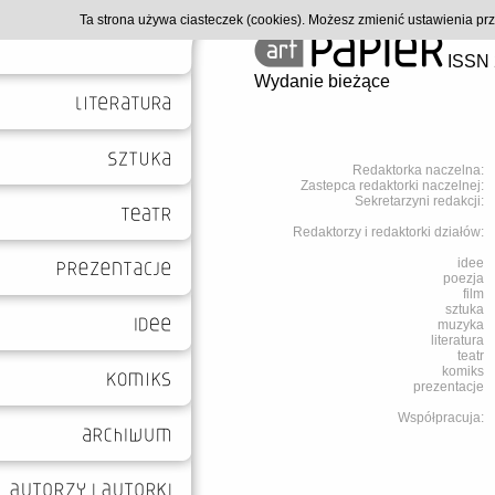
Ta strona używa ciasteczek (cookies). Możesz zmienić ustawienia p
ISSN 
Wydanie bieżące
Redaktorka naczelna:
Zastepca redaktorki naczelnej:
Sekretarzyni redakcji:
Redaktorzy i redaktorki działów:
idee
poezja
film
sztuka
muzyka
literatura
teatr
komiks
prezentacje
Współpracuja: