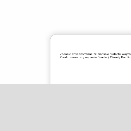
Zadanie dofinansowane ze środków budżetu Wojewó
Zrealizowano przy wsparciu Fundacji Otwarty Kod Kul