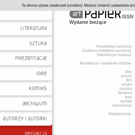
Ta strona używa ciasteczek (cookies). Możesz zmienić ustawienia p
ISSN 
Wydanie bieżące
Redaktorka naczelna:
Zastepca redaktorki naczelnej:
Sekretarzyni redakcji:
Redaktorzy i redaktorki działów:
idee
poezja
film
sztuka
muzyka
literatura
teatr
komiks
prezentacje
Współpracuja: