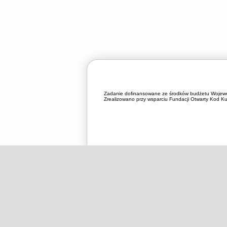
Zadanie dofinansowane ze środków budżetu Wojewó
Zrealizowano przy wsparciu Fundacji Otwarty Kod Kul