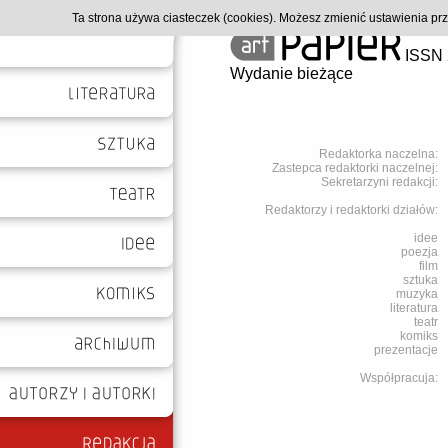
Ta strona używa ciasteczek (cookies). Możesz zmienić ustawienia p
ISSN 
Wydanie bieżące
Redaktorka naczelna:
Zastepca redaktorki naczelnej:
Sekretarzyni redakcji:
Redaktorzy i redaktorki działów:
idee
poezja
film
sztuka
muzyka
literatura
teatr
komiks
prezentacje
Współpracuja: