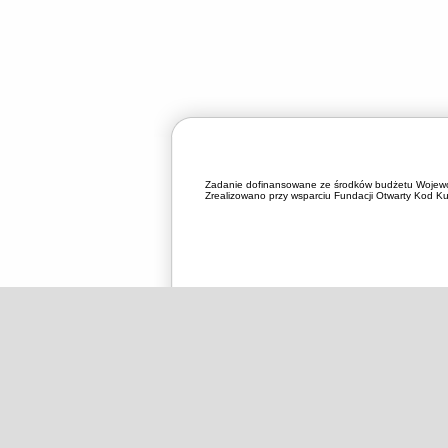
Zadanie dofinansowane ze środków budżetu Wojewó
Zrealizowano przy wsparciu Fundacji Otwarty Kod Kul