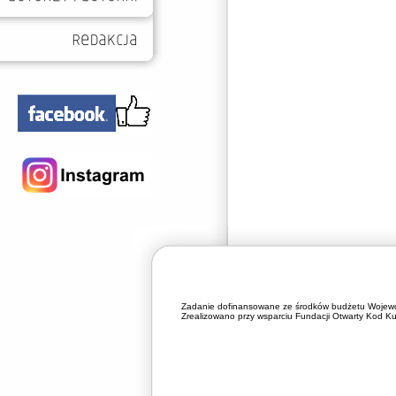
Zadanie dofinansowane ze środków budżetu Wojewó
Zrealizowano przy wsparciu Fundacji Otwarty Kod Kul