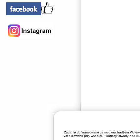
Zadanie dofinansowane ze środków budżetu Wojewó
Zrealizowano przy wsparciu Fundacji Otwarty Kod Kul