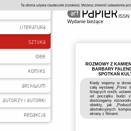
Ta strona używa ciasteczek (cookies). Możesz zmienić ustawienia p
ISSN 
Wydanie bieżące
ROZMOWY Z KAMIENI
BARBARY FALEND
SPOTKAŃ KULT
Kiedy stajemy w drzwi
całą wystawę „Przez d
lśniących rzeźb, ustaw
od początku budzi z
dostrzegamy różnorodn
obiekty, jak „Podusz
abstrakcyjnych kompo
ekrany z filmami.