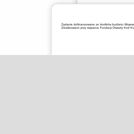
Zadanie dofinansowane ze środków budżetu Wojewó
Zrealizowano przy wsparciu Fundacji Otwarty Kod Kul