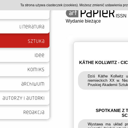
Ta strona używa ciasteczek (cookies). Możesz zmienić ustawienia p
ISSN 
Wydanie bieżące
KÄTHE KOLLWITZ - CI
Dziś Käthe Kollwitz u
niemieckich XX w. Niez
Pruskiej Akademii Sztuk
SPOTKANIE Z
SC
Wystawa ma układ pro