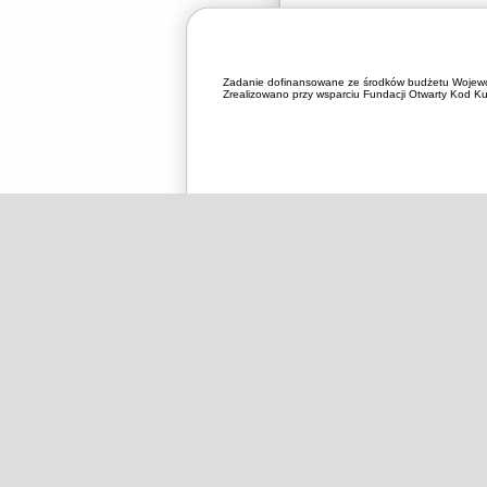
Zadanie dofinansowane ze środków budżetu Wojewó
Zrealizowano przy wsparciu Fundacji Otwarty Kod Kul