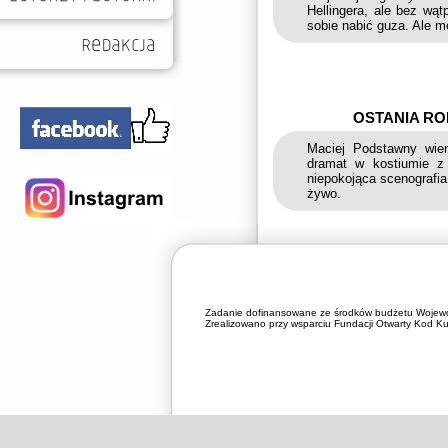
Hellingera, ale bez wą
sobie nabić guza. Ale m
OSTANIA ROD
Maciej Podstawny wier
dramat w kostiumie z
niepokojąca scenografi
żywo.
Zadanie dofinansowane ze środków budżetu Wojewó
Zrealizowano przy wsparciu Fundacji Otwarty Kod Kul