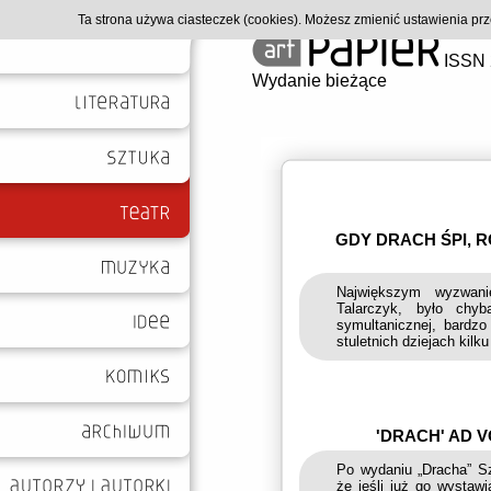
Ta strona używa ciasteczek (cookies). Możesz zmienić ustawienia p
ISSN 
Wydanie bieżące
GDY DRACH ŚPI, R
Największym wyzwani
Talarczyk, było chyb
symultanicznej, bardzo
stuletnich dziejach kilku
'DRACH' AD 
Po wydaniu „Dracha” S
że jeśli już go wystaw