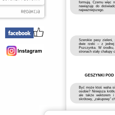
formują. Czemu więc ni
nawiązuję do doświadc
najważniejszego.
Szerokie pasy zieleni,
dwie rzeki – z jednej 
Pszczynka. W środku, p
stronach stały chałupy 
GESZYNKI POD 
Być może ktoś waha się
osobie? Niniejsza krót
ale także wektorem i
skrótowy, „zakupowy” ch