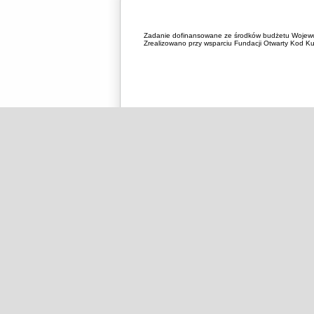
Zadanie dofinansowane ze środków budżetu Wojewó
Zrealizowano przy wsparciu Fundacji Otwarty Kod Kul