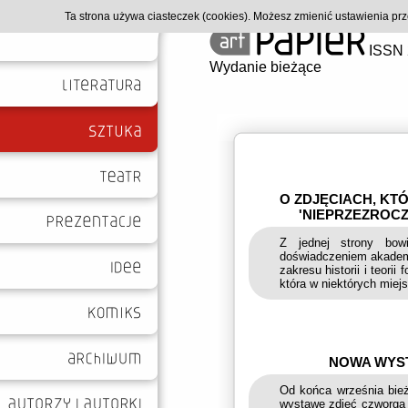
Ta strona używa ciasteczek (cookies). Możesz zmienić ustawienia p
ISSN 
Wydanie bieżące
O ZDJĘCIACH, KT
'NIEPRZEZROCZ
Z jednej strony bow
doświadczeniem akademi
zakresu historii i teorii
która w niektórych mie
NOWA WYST
Od końca września bież
wystawę zdjęć czworga 