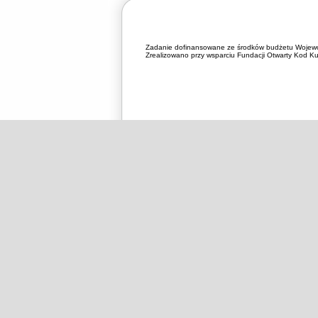
Zadanie dofinansowane ze środków budżetu Wojewó
Zrealizowano przy wsparciu Fundacji Otwarty Kod Kul