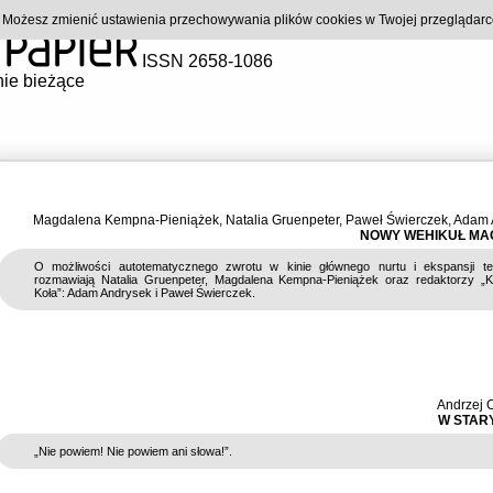
). Możesz zmienić ustawienia przechowywania plików cookies w Twojej przeglądar
ISSN 2658-1086
ie bieżące
Magdalena Kempna-Pieniążek
,
Natalia Gruenpeter
,
Paweł Świerczek
,
Adam 
NOWY WEHIKUŁ MA
O możliwości autotematycznego zwrotu w kinie głównego nurtu i ekspansji te
rozmawiają Natalia Gruenpeter, Magdalena Kempna-Pieniążek oraz redaktorzy „K
Koła”: Adam Andrysek i Paweł Świerczek.
Andrzej 
W STARY
„Nie powiem! Nie powiem ani słowa!”.