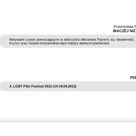
Przemysław P
INACZEJ NI
Motywami często powracającymi w twórczości Alexandra Payne’a są: niewierność,
kryzys oraz rozpad emocjonalnej więzi między dawnymi partnerami.
PO
3. LGBT Film Festival 2012 (14-19.04.2012)