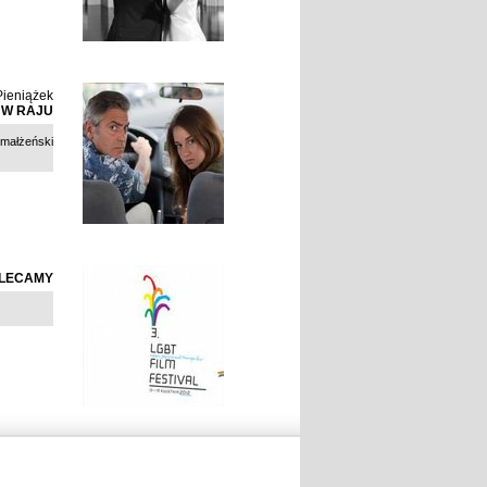
ieniążek
Ż W RAJU
 małżeński
LECAMY