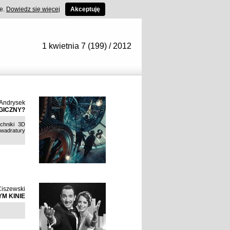
ce.
Dowiedz się więcej
Akceptuję
1 kwietnia 7 (199) / 2012
Andrysek
GICZNY?
chniki 3D
wadratury
Ciszewski
M KINIE