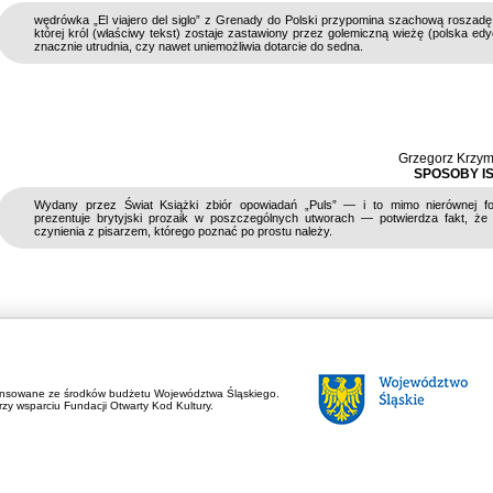
wędrówka „El viajero del siglo” z Grenady do Polski przypomina szachową roszad
której król (właściwy tekst) zostaje zastawiony przez golemiczną wieżę (polska edyc
znacznie utrudnia, czy nawet uniemożliwia dotarcie do sedna.
Grzegorz Krzym
SPOSOBY IS
Wydany przez Świat Książki zbiór opowiadań „Puls” — i to mimo nierównej fo
prezentuje brytyjski prozaik w poszczególnych utworach — potwierdza fakt, ż
czynienia z pisarzem, którego poznać po prostu należy.
ansowane ze środków budżetu Województwa Śląskiego.
zy wsparciu Fundacji Otwarty Kod Kultury.