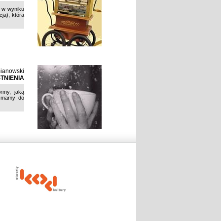
ę w wyniku
ja), która
ianowski
TNIENIA
rmy, jaką
e mamy do