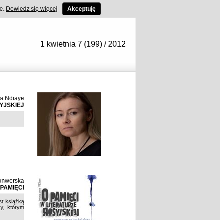
ce.
Dowiedz się więcej
Akceptuję
1 kwietnia 7 (199) / 2012
a Ndiaye
YJSKIEJ
onwerska
PAMIĘCI
st książką
y, którym