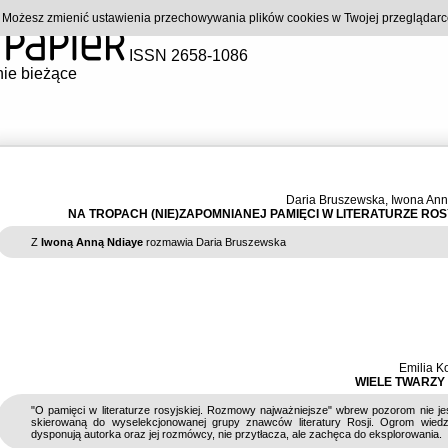
). Możesz zmienić ustawienia przechowywania plików cookies w Twojej przeglądar
ISSN 2658-1086
ie bieżące
Daria Bruszewska
,
Iwona Ann
NA TROPACH (NIE)ZAPOMNIANEJ PAMIĘCI W LITERATURZE ROS
Z
Iwoną Anną Ndiaye
rozmawia Daria Bruszewska
Emilia K
WIELE TWARZY 
"O pamięci w literaturze rosyjskiej. Rozmowy najważniejsze" wbrew pozorom nie je
skierowaną do wyselekcjonowanej grupy znawców literatury Rosji. Ogrom wiedz
dysponują autorka oraz jej rozmówcy, nie przytłacza, ale zachęca do eksplorowania.