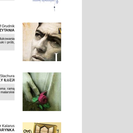
f Grudnik
ZYTANIA
odukowania
ki i prób,
 Stachura
 ILUZJI
ooma ramą
 malarskie
r Kalarus
TARYNKA