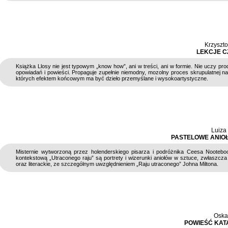
Krzyszto
LEKCJE C
Książka Llosy nie jest typowym „know how”, ani w treści, ani w formie. Nie uczy pr
opowiadań i powieści. Propaguje zupełnie niemodny, mozolny proces skrupulatnej nau
których efektem końcowym ma być dzieło przemyślane i wysokoartystyczne.
Luiza
PASTELOWE ANIOŁY
Misternie wytworzoną przez holenderskiego pisarza i podróżnika Ceesa Nooteb
kontekstową „Utraconego raju” są portrety i wizerunki aniołów w sztuce, zwłaszcza
oraz literackie, ze szczególnym uwzględnieniem „Raju utraconego” Johna Miltona.
Oska
POWIEŚĆ KA