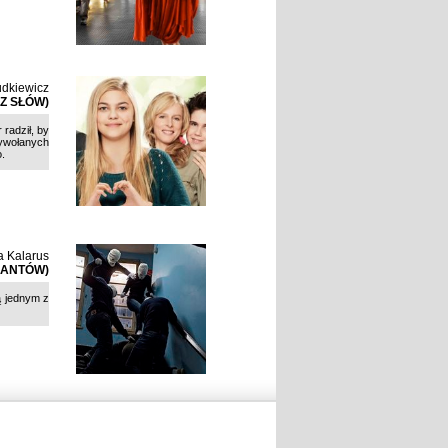
udkiewicz
Z SŁÓW)
radził, by
wywołanych
o.
a Kalarus
ŻANTÓW)
ą jednym z