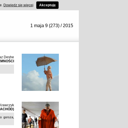
ce.
Dowiedz się więcej
Akceptuję
1 maja 9 (273) / 2015
az Deshe
EMNOŚCI
 Krawczyk
ZACHÓD)
co gorsza,