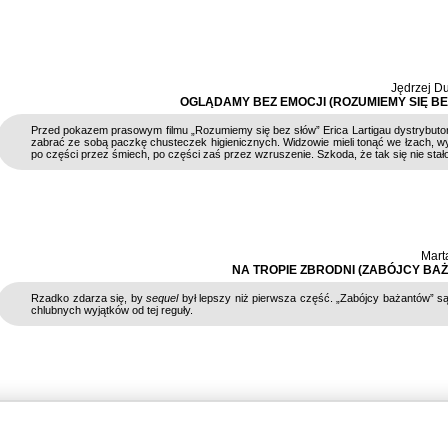
Jędrzej D
OGLĄDAMY BEZ EMOCJI (ROZUMIEMY SIĘ BE
Przed pokazem prasowym filmu „Rozumiemy się bez słów” Erica Lartigau dystrybutor 
zabrać ze sobą paczkę chusteczek higienicznych. Widzowie mieli tonąć we łzach, 
po części przez śmiech, po części zaś przez wzruszenie. Szkoda, że tak się nie stał
Mart
NA TROPIE ZBRODNI (ZABÓJCY BA
Rzadko zdarza się, by
sequel
był lepszy niż pierwsza część. „Zabójcy bażantów” s
chlubnych wyjątków od tej reguły.