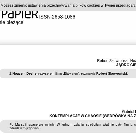
). Możesz zmienić ustawienia przechowywania plików cookies w Twojej przeglądar
ISSN 2658-1086
ie bieżące
Robert Skowroński
,
No
JĄDRO CI
Z
Noazem Deshe
, reżyserem filmu „Biały cień”, rozmawia
Robert Skowroński
.
Gabriel
KONTEMPLACJE W CHAOSIE (WĘDRÓWKA NA 
Po Marsylii spaceruje mnich. W jednym zdaniu streściłem właśnie cały film i, 
zdradziłem jego finał.