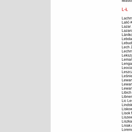
Iwasi
L-Ł
Lachm
Lalić-
Lazar 
Lazar
Láníko
Lebda
Lebud
Lech 
Lechm
Leksz
Lemań
Lenga
Leoci
Leszc
Leśni
Lewan
Lewan
Lewan
Libich
Libner
Lic Le
Lindst
Liskow
Lisok 
Liszew
Liszka
Lniak
Loren