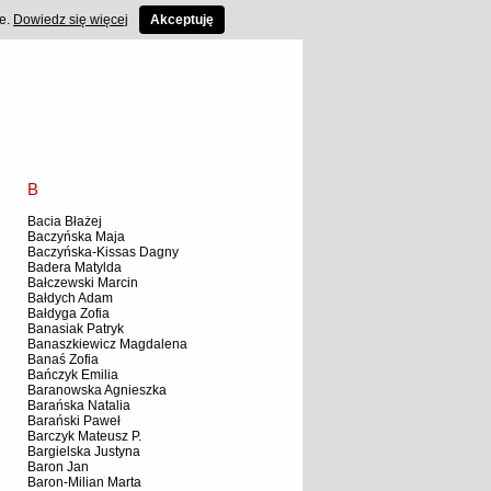
ce.
Dowiedz się więcej
Akceptuję
B
Bacia Błażej
Baczyńska Maja
Baczyńska-Kissas Dagny
Badera Matylda
Bałczewski Marcin
Bałdych Adam
Bałdyga Zofia
Banasiak Patryk
Banaszkiewicz Magdalena
Banaś Zofia
Bańczyk Emilia
Baranowska Agnieszka
Barańska Natalia
Barański Paweł
Barczyk Mateusz P.
Bargielska Justyna
Baron Jan
Baron-Milian Marta