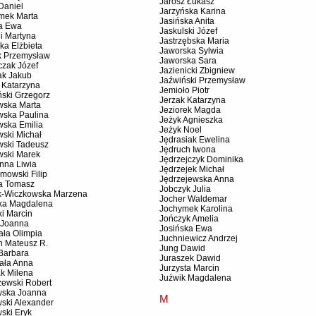
Jarosz Łukasz
Daniel
Jarzyńska Karina
mek Marta
Jasińska Anita
a Ewa
Jaskulski Józef
i Martyna
Jastrzębska Maria
ka Elżbieta
Jaworska Sylwia
k Przemysław
Jaworska Sara
czak Józef
Jazienicki Zbigniew
ak Jakub
Jaźwiński Przemysław
 Katarzyna
Jemioło Piotr
ński Grzegorz
Jerzak Katarzyna
wska Marta
Jeziorek Magda
wska Paulina
Jeżyk Agnieszka
wska Emilia
Jeżyk Noel
wski Michał
Jędrasiak Ewelina
wski Tadeusz
Jędruch Iwona
wski Marek
Jędrzejczyk Dominika
nna Liwia
Jędrzejek Michał
mowski Filip
Jędrzejewska Anna
a Tomasz
Jobczyk Julia
k-Wiczkowska Marzena
Jocher Waldemar
ska Magdalena
Jochymek Karolina
ki Marcin
Jończyk Amelia
 Joanna
Josińska Ewa
ała Olimpia
Juchniewicz Andrzej
h Mateusz R.
Jung Dawid
 Barbara
Juraszek Dawid
ała Anna
Jurzysta Marcin
ak Milena
Juźwik Magdalena
zewski Robert
wska Joanna
M
wski Alexander
ski Eryk