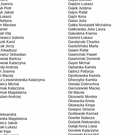
l Joanna
Gajdzis Łukasz
yk Piotr
Gajek Justyna
yk Jakub
Gajos Rafał
 Łukasz
Gajór Ilona
Martyna
Galas Julia
ter Wacław
Gałka Nosiadek Michalina
aniel
Gałkowska Julia Laura
ati Vita
Gałuskina Ksenia
iewicz Izabela
Gamrot Łukasz
zik Karol
Garatynski Charles
zak Jerzy
Gardolińska Marta
 Arkadiusz
Gawin Rafał
ewicz Sebastian
Gawroński Paweł
owiak Bartosz
Gawroński Dominik
owiak Katarzyna
Gayer Michał
sty Andrzej
Gębalska Kamila
el Joanna
Gębicz Patrycja
i Maciej
Gęsikowska Kamila
cz-Lewandowska Katarzyna
Gheorghe Kamila
wicz Michał
Gielata Dobrochna
niak Katarzyna
Gierszewski Maciej
niuk Magdalena
Gil Maciej
Adam Andrzej
Glosowitz Monika
Głowacka Aneta
Głowacka Kinga
Godano Simone
Godlewski Konrad
Aleksandra
Goerke Natasza
owska Magdalena
Golasik Aleksandra
wicz Jakub
Gołąb Anna Liwia
ski Łukasz
Gondek Katarzyna
ów Inga
Gonerski Krzysztof