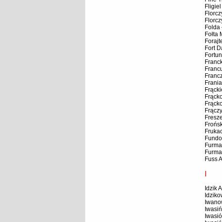
Fligie
Florcz
Florcz
Folda
Fołta 
Foraj
Fort D
Fortun
Franck
Francu
Franc
Frania
Frącki
Frąck
Frąck
Frączy
Fresz
Frońsk
Fruka
Fundo
Furma
Furma
Fuss 
I
Idzik 
Idzik
Iwano
Iwasiń
Iwasi