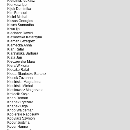
Kiełpiński Łukasz
Kierkosz Igor
Kijek Dominika
Kim Bomsori
Kisiel Michał
Kissas Georgios
Kitsch Samantha
Kiwa Ija
Klachacz Dawid
Klafkowska Katarzyna
Klaman Grzegorz
Klamecka Anna
Klan Rafał
Klarzyńska Barbara
Klata Jan
Kleczewska Maja
Klera Wiktoria
Kłoczko Rafał
Kłoda-Staniecko Bartosz
Kłosek Zuzanna
Kłosińska Magdalena
Kłosiński Michał
Kłoskowicz Małgorzata
Kmiecik Kasjo
Knap Roman
Knapek Ryszard
Knapek Olga
Knop Waldemar
Kobierski Radosław
Kobylarz Szymon
Kocur Justyna
Kocur Hanna