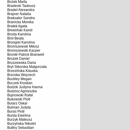
Bożek Marta
Bradecki Tadeusz
Bradel Alexandra
Brajner Natalia
Braksator Sandra
Branicka Monika
Bratek Agata
Brewiński Kamil
Broda Karolina
Brol Beata
Brongiel Karolina
Broniszewski Miłosz
Broniszewski Kacper
Brontë Patrick Branwell
Brożek Daniel
Bruszewska Daria
Bryl-Sikorska Małgorzata
Brzezińska Klaudia
Brzoska Wojciech
Buckley Megan
Buczek Krystian
Budzik Justyna Hanna
Budzisz Agnieszka
Bujnowski Rafał
Bukowski Piotr
Bularz Oskar
Bulman Judyta
Buras Piotr
Burda Ewelina
Burzyk Mateusz
Burzyńska Nikolet
Buttny Sebastian