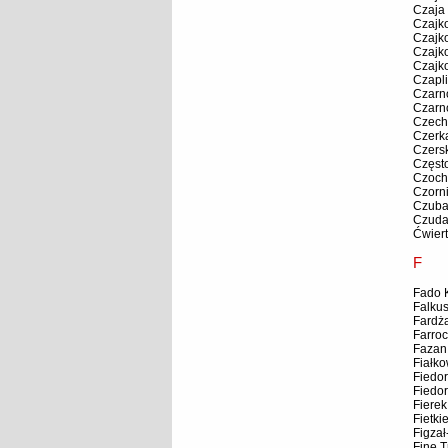
Czaja
Czajk
Czajk
Czajk
Czajk
Czapl
Czarn
Czarn
Czech
Czerk
Czersk
Częst
Czoch
Czorn
Czuba
Czudaj
Ćwier
F
Fado K
Falkus
Fardża
Farro
Fazan
Fiałk
Fiedo
Fiedor
Fierek 
Fietki
Figza
Fine T