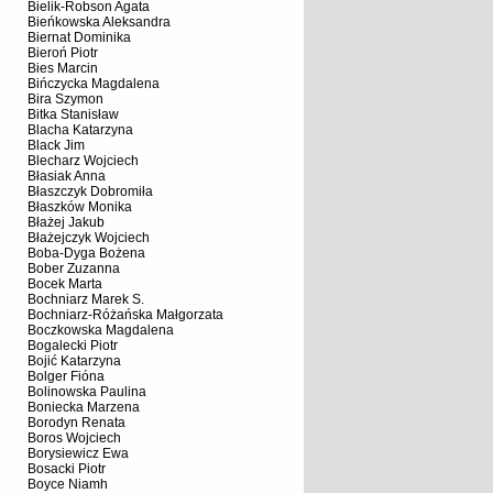
Bielik-Robson Agata
Bieńkowska Aleksandra
Biernat Dominika
Bieroń Piotr
Bies Marcin
Bińczycka Magdalena
Bira Szymon
Bitka Stanisław
Blacha Katarzyna
Black Jim
Blecharz Wojciech
Błasiak Anna
Błaszczyk Dobromiła
Błaszków Monika
Błażej Jakub
Błażejczyk Wojciech
Boba-Dyga Bożena
Bober Zuzanna
Bocek Marta
Bochniarz Marek S.
Bochniarz-Różańska Małgorzata
Boczkowska Magdalena
Bogalecki Piotr
Bojić Katarzyna
Bolger Fióna
Bolinowska Paulina
Boniecka Marzena
Borodyn Renata
Boros Wojciech
Borysiewicz Ewa
Bosacki Piotr
Boyce Niamh