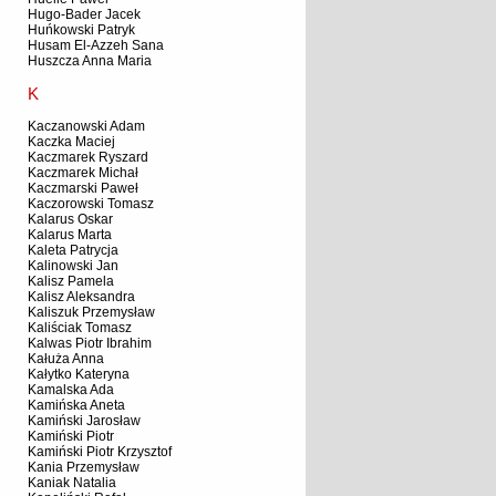
Hugo-Bader Jacek
Huńkowski Patryk
Husam El-Azzeh Sana
Huszcza Anna Maria
K
Kaczanowski Adam
Kaczka Maciej
Kaczmarek Ryszard
Kaczmarek Michał
Kaczmarski Paweł
Kaczorowski Tomasz
Kalarus Oskar
Kalarus Marta
Kaleta Patrycja
Kalinowski Jan
Kalisz Pamela
Kalisz Aleksandra
Kaliszuk Przemysław
Kaliściak Tomasz
Kalwas Piotr Ibrahim
Kałuża Anna
Kałytko Kateryna
Kamalska Ada
Kamińska Aneta
Kamiński Jarosław
Kamiński Piotr
Kamiński Piotr Krzysztof
Kania Przemysław
Kaniak Natalia