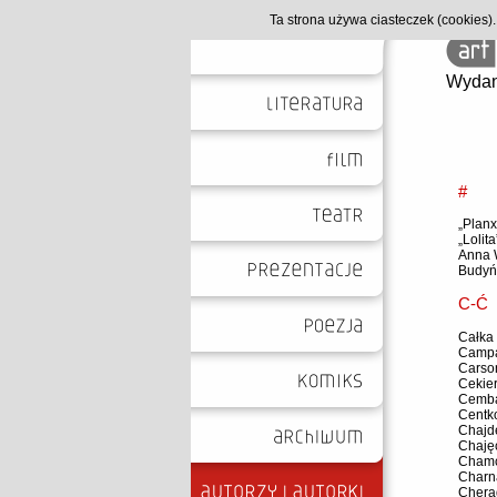
Ta strona używa ciasteczek (cookies
Wydan
#
„Planx
„Lolita
Anna 
Budyń
C-Ć
Całka
Campa
Carso
Cekier
Cemba
Centk
Chajde
Chajęc
Chamc
Charn
Chera