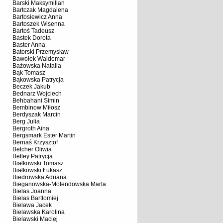
Barski Maksymilian
Bartczak Magdalena
Bartosiewicz Anna
Bartoszek Wisenna
Bartoś Tadeusz
Bastek Dorota
Baster Anna
Batorski Przemysław
Bawołek Waldemar
Bażowska Natalia
Bąk Tomasz
Bąkowska Patrycja
Beczek Jakub
Bednarz Wojciech
Behbahani Simin
Bembinow Miłosz
Berdyszak Marcin
Berg Julia
Bergroth Aina
Bergsmark Ester Martin
Bernaś Krzysztof
Betcher Oliwia
Betley Patrycja
Białkowski Tomasz
Białkowski Łukasz
Biedrowska Adriana
Bieganowska-Molendowska Marta
Bielas Joanna
Bielas Bartłomiej
Bielawa Jacek
Bielawska Karolina
Bielawski Maciej