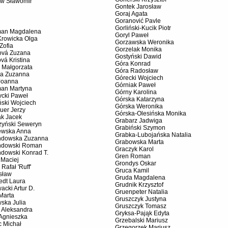
ów Sławomir
Gontek Jarosław
Goraj Agata
Goranović Pavle
Gorliński-Kucik Piotr
an Magdalena
Goryl Paweł
Krowicka Olga
Gorzawska Weronika
Zofia
Gorzelak Monika
ová Zuzana
Gostyński Dawid
vá Kristina
Góra Konrad
 Małgorzata
Góra Radosław
a Zuzanna
Górecki Wojciech
Joanna
Górniak Paweł
an Martyna
Górny Karolina
ycki Paweł
Górska Katarzyna
ski Wojciech
Górska Weronika
uer Jerzy
Górska-Olesińska Monika
ak Jacek
Grabarz Jadwiga
zyński Seweryn
Grabiński Szymon
ewska Anna
Grabka-Lubojańska Natalia
dowska Zuzanna
Grabowska Marta
dowski Roman
Graczyk Karol
dowski Konrad T.
Gren Roman
 Maciej
Grondys Oskar
 Rafał 'Ruff'
Gruca Kamil
sław
Gruda Magdalena
edt Laura
Grudnik Krzysztof
acki Artur D.
Gruenpeter Natalia
Marta
Gruszczyk Justyna
ska Julia
Gruszczyk Tomasz
 Aleksandra
Gryksa-Pająk Edyta
 Agnieszka
Grzebalski Mariusz
c Michał
Grzegorzek Mariusz