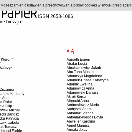
). Możesz zmienić ustawienia przechowywania plików cookies w Twojej przeglądar
ISSN 2658-1086
ie bieżące
A-Ą
 Kleron”
Aarseth Espen
”
Abalar Łucja
Walczyk
Abrahamowicz Jakub
Abu Toha Mosab
Adamczyk Magdalena
Adamek-Chase Katarzyna
Adamik Ewelina
Adamowicz Anna
 Zuzanna
Adamowski Dariusz
nello Kimberly
Akreji Beroż
n Anne
Albrecht Anna
a Rafał
Ambrosiewicz Marta
la Filip
Andrysek Adam
owski Michał
Antoniak Joanna
cki Bartosz
Antoniak-Kiedos Edyta
ka Patrycja
Anweiler Karolina
zyk Izabela
Appel Mariusz
as Tomasz
Armata Jerzy
dmand Faride