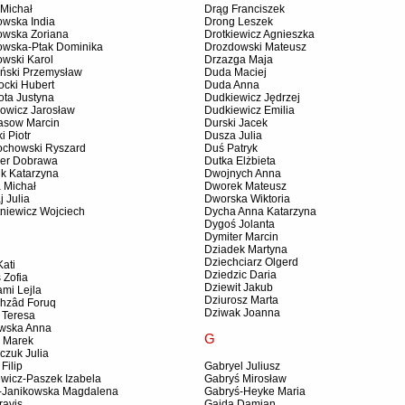
 Michał
Drąg Franciszek
owska India
Drong Leszek
owska Zoriana
Drotkiewicz Agnieszka
owska-Ptak Dominika
Drozdowski Mateusz
owski Karol
Drzazga Maja
iński Przemysław
Duda Maciej
ocki Hubert
Duda Anna
ota Justyna
Dudkiewicz Jędrzej
owicz Jarosław
Dudkiewicz Emilia
asow Marcin
Durski Jacek
i Piotr
Dusza Julia
ochowski Ryszard
Duś Patryk
er Dobrawa
Dutka Elżbieta
ik Katarzyna
Dwojnych Anna
 Michał
Dworek Mateusz
 Julia
Dworska Wiktoria
tniewicz Wojciech
Dycha Anna Katarzyna
Dygoś Jolanta
Dymiter Marcin
Dziadek Martyna
Dziechciarz Olgerd
ati
Dziedzic Daria
 Zofia
Dziewit Jakub
mi Lejla
Dziurosz Marta
chzâd Foruq
Dziwak Joanna
 Teresa
owska Anna
G
r Marek
czuk Julia
Filip
Gabryel Juliusz
ewicz-Paszek Izabela
Gabryś Mirosław
ł-Janikowska Magdalena
Gabryś-Heyke Maria
ravis
Gajda Damian