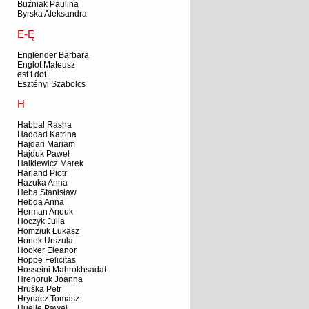
Buźniak Paulina
Byrska Aleksandra
E-Ę
Englender Barbara
Englot Mateusz
est t dot
Esztényi Szabolcs
H
Habbal Rasha
Haddad Katrina
Hajdari Mariam
Hajduk Paweł
Halkiewicz Marek
Harland Piotr
Hazuka Anna
Heba Stanisław
Hebda Anna
Herman Anouk
Hoczyk Julia
Homziuk Łukasz
Honek Urszula
Hooker Eleanor
Hoppe Felicitas
Hosseini Mahrokhsadat
Hrehoruk Joanna
Hruška Petr
Hrynacz Tomasz
Huelle Paweł