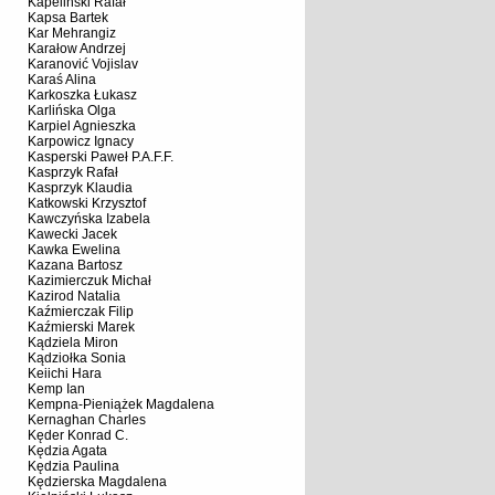
Kapeliński Rafał
Kapsa Bartek
Kar Mehrangiz
Karałow Andrzej
Karanović Vojislav
Karaś Alina
Karkoszka Łukasz
Karlińska Olga
Karpiel Agnieszka
Karpowicz Ignacy
Kasperski Paweł P.A.F.F.
Kasprzyk Rafał
Kasprzyk Klaudia
Katkowski Krzysztof
Kawczyńska Izabela
Kawecki Jacek
Kawka Ewelina
Kazana Bartosz
Kazimierczuk Michał
Kazirod Natalia
Kaźmierczak Filip
Kaźmierski Marek
Kądziela Miron
Kądziołka Sonia
Keiichi Hara
Kemp Ian
Kempna-Pieniążek Magdalena
Kernaghan Charles
Kęder Konrad C.
Kędzia Agata
Kędzia Paulina
Kędzierska Magdalena