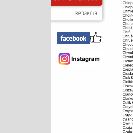
Chłop
Chłop
Chmie
Chojn
Chotk
Chrap
Christ
Chról
Chruśc
Chruś
Chudol
Chutni
Chwal
Chwol
Cicho
Cielec
Ciepl
Cieśl
Ciok 
Ciołki
Cisza
Ciszew
Clanc
Clark
Colik
Coryel
Cwyna
Cyłyk 
cyrano
Cywińs
Czaja
Czaja