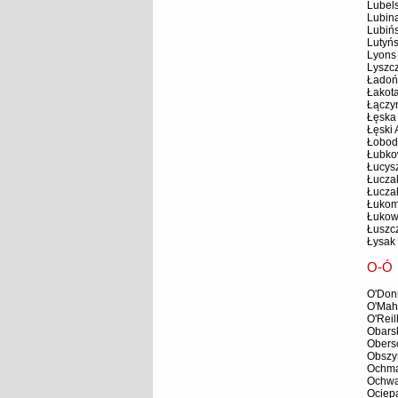
Lubel
Lubin
Lubiń
Lutyńs
Lyons 
Lyszc
Ładoń
Łakota
Łączy
Łęska
Łęski
Łobod
Łubko
Łucys
Łucza
Łucza
Łukom
Łukow
Łuszc
Łysak
O-Ó
O'Don
O'Mah
O'Reil
Obarsk
Obers
Obszy
Ochma
Ochwa
Ociepa