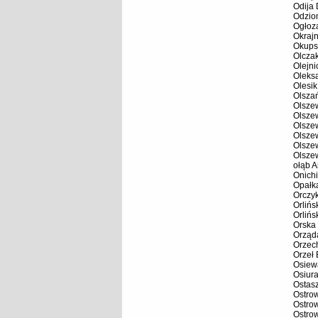
Odija 
Odzio
Ogłoz
Okrajn
Okups
Olcza
Olejni
Oleks
Olesik
Olsza
Olsze
Olsze
Olsze
Olsze
Olsze
Olsze
ołąb A
Onichi
Opałk
Orczy
Orliń
Orlińs
Orska
Orząd
Orzec
Orzeł
Osiew
Osiur
Ostas
Ostro
Ostro
Ostrow