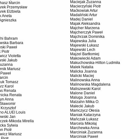
Maciejak Zuzanna
chasz Marcin
Macierzyński Piotr
rek Przemysław
Maćkowiak Artur
rek Elżbieta
Madaliński Artur
k Aneta
Madej Daniel
Agnieszka
Majak Aleksandra
Majcher Marzena
Majcherczyk Paweł
Majchrzak Dominika
hi Bahram
Majewska Julia
wska Barbara
Majewski Łukasz
ski Paweł
Majewski Lech
 Piotr
Majzel Bartłomiej
wicz Violetta
Makowiecki Adam
wski Jakub
Makuchowska-Hilton Ludmiła
Zuzanna
Malek Natalia
rnik Mariusz
Malicka Joanna
 Paweł
Malicki Maciej
arcin
Malinowska Anna
uk Tomasz
Malinowska Magdalena
rz Karol
Maliszewski Karol
as Renata
Malone Daniel
nicka Renata
Maluga Joanna
yn Anna
Malzahn Miłka O.
 Sławomir
Małecki Jakub
 Krzysztof
Mamczycz Ołesia
ano ALUEI Louis
Maniak Katarzyna
owski Jan
Mańczak Łukasz
czek-Mikoda Mirella
Marcela Mikołaj
cka Sylwia
Marchewka Anna
n Piotr
Marciniak Zuzanna
wicz Mariusz
Marciniak Paweł
 Piotr