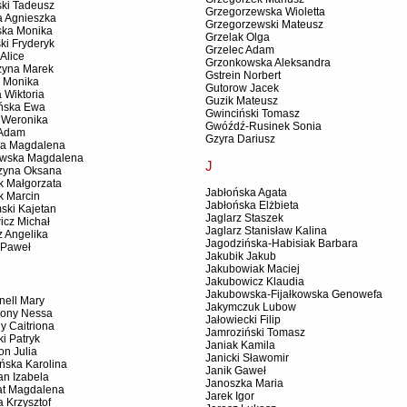
ski Tadeusz
Grzegorzewska Wioletta
a Agnieszka
Grzegorzewski Mateusz
ska Monika
Grzelak Olga
ki Fryderyk
Grzelec Adam
Alice
Grzonkowska Aleksandra
zyna Marek
Gstrein Norbert
 Monika
Gutorow Jacek
 Wiktoria
Guzik Mateusz
ńska Ewa
Gwinciński Tomasz
 Weronika
Gwóźdź-Rusinek Sonia
 Adam
Gzyra Dariusz
a Magdalena
wska Magdalena
J
zyna Oksana
k Małgorzata
Jabłońska Agata
k Marcin
Jabłońska Elżbieta
ski Kajetan
Jaglarz Staszek
icz Michał
Jaglarz Stanisław Kalina
z Angelika
Jagodzińska-Habisiak Barbara
 Paweł
Jakubik Jakub
Jakubowiak Maciej
Jakubowicz Klaudia
Jakubowska-Fijałkowska Genowefa
nell Mary
Jakymczuk Lubow
ony Nessa
Jałowiecki Filip
ly Caitriona
Jamroziński Tomasz
i Patryk
Janiak Kamila
on Julia
Janicki Sławomir
ńska Karolina
Janik Gaweł
n Izabela
Janoszka Maria
t Magdalena
Jarek Igor
 Krzysztof