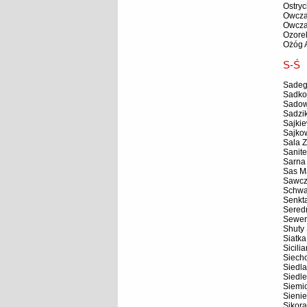
Ostry
Owcza
Owcza
Ozore
Ożóg 
S-Ś
Sadeg
Sadko
Sadow
Sadzik
Sajkie
Sajko
Sala 
Sanite
Sarna
Sas M
Sawcz
Schwa
Senkt
Sered
Sewer
Shuty
Siatka
Sicili
Siech
Siedla
Siedle
Siemio
Sienie
Sikora