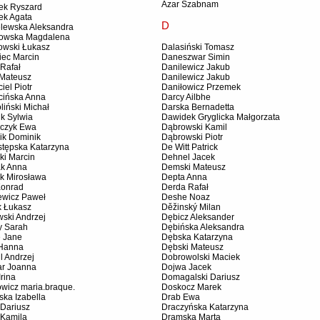
Azar Szabnam
ek Ryszard
ek Agata
D
lewska Aleksandra
owska Magdalena
owski Łukasz
Dalasiński Tomasz
iec Marcin
Daneszwar Simin
 Rafał
Danilewicz Jakub
 Mateusz
Danilewicz Jakub
iel Piotr
Daniłowicz Przemek
cińska Anna
Darcy Ailbhe
iński Michał
Darska Bernadetta
k Sylwia
Dawidek Gryglicka Małgorzata
czyk Ewa
Dąbrowski Kamil
ik Dominik
Dąbrowski Piotr
stępska Katarzyna
De Witt Patrick
ki Marcin
Dehnel Jacek
ak Anna
Demski Mateusz
ak Mirosława
Depta Anna
Konrad
Derda Rafał
ewicz Paweł
Deshe Noaz
k Łukasz
Děžinský Milan
ski Andrzej
Dębicz Aleksander
y Sarah
Dębińska Aleksandra
e Jane
Dębska Katarzyna
 Hanna
Dębski Mateusz
l Andrzej
Dobrowolski Maciek
r Joanna
Dojwa Jacek
Irina
Domagalski Dariusz
wicz maria.braque.
Doskocz Marek
ka Izabella
Drab Ewa
 Dariusz
Draczyńska Katarzyna
 Kamila
Dramska Marta