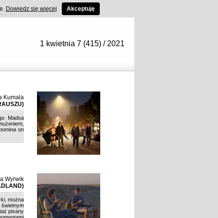
ce.
Dowiedz się więcej
Akceptuję
1 kwietnia 7 (415) / 2021
a Kumala
RAUSZU)
ego Madsa
znużeniem,
ypomina on
a Wyrwik
ADLAND)
żki, można
i świetnym
rtaż pisany
 momentami