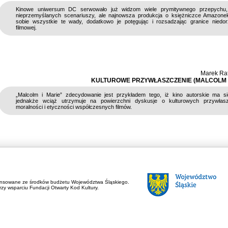
Kinowe uniwersum DC serwowało już widzom wiele prymitywnego przepychu,
nieprzemyślanych scenariuszy, ale najnowsza produkcja o księżniczce Amazone
sobie wszystkie te wady, dodatkowo je potęgując i rozsadzając granice niedor
filmowej.
Marek Ra
KULTUROWE PRZYWŁASZCZENIE (MALCOLM I
„Malcolm i Marie” zdecydowanie jest przykładem tego, iż kino autorskie ma si
jednakże wciąż utrzymuje na powierzchni dyskusje o kulturowych przywłasz
moralności i etyczności współczesnych filmów.
ansowane ze środków budżetu Województwa Śląskiego.
zy wsparciu Fundacji Otwarty Kod Kultury.