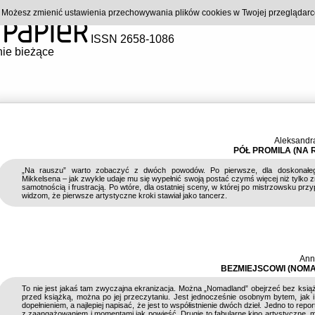
). Możesz zmienić ustawienia przechowywania plików cookies w Twojej przeglądar
ISSN 2658-1086
ie bieżące
Aleksandr
PÓŁ PROMILA (NA 
„Na rauszu” warto zobaczyć z dwóch powodów. Po pierwsze, dla doskonał
Mikkelsena – jak zwykle udaje mu się wypełnić swoją postać czymś więcej niż tylko 
samotnością i frustracją. Po wtóre, dla ostatniej sceny, w której po mistrzowsku prz
widzom, że pierwsze artystyczne kroki stawiał jako tancerz.
Ann
BEZMIEJSCOWI (NOM
To nie jest jakaś tam zwyczajna ekranizacja. Można „Nomadland” obejrzeć bez ksią
przed książką, można po jej przeczytaniu. Jest jednocześnie osobnym bytem, jak 
dopełnieniem, a najlepiej napisać, że jest to współistnienie dwóch dzieł. Jedno to repo
z zaangażowaniem i momentami jak powieść. Drugie to fabularne kino artystyczne,