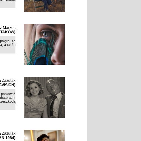
sz Marzec
PTAKÓW)
spółgra ze
a, a także
a Zazulak
AVISION)
, ponieważ
ohaterach,
przeszkodą
a Zazulak
N 1984)