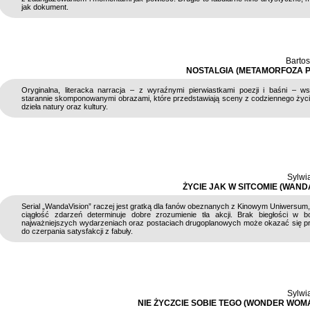
jak dokument.
Barto
NOSTALGIA (METAMORFOZA 
Oryginalna, literacka narracja – z wyraźnymi pierwiastkami poezji i baśni – w
starannie skomponowanymi obrazami, które przedstawiają sceny z codziennego życi
dzieła natury oraz kultury.
Sylwi
ŻYCIE JAK W SITCOMIE (WAND
Serial „WandaVision” raczej jest gratką dla fanów obeznanych z Kinowym Uniwersum
ciągłość zdarzeń determinuje dobre zrozumienie tła akcji. Brak biegłości w b
najważniejszych wydarzeniach oraz postaciach drugoplanowych może okazać się 
do czerpania satysfakcji z fabuły.
Sylwi
NIE ŻYCZCIE SOBIE TEGO (WONDER WOMA