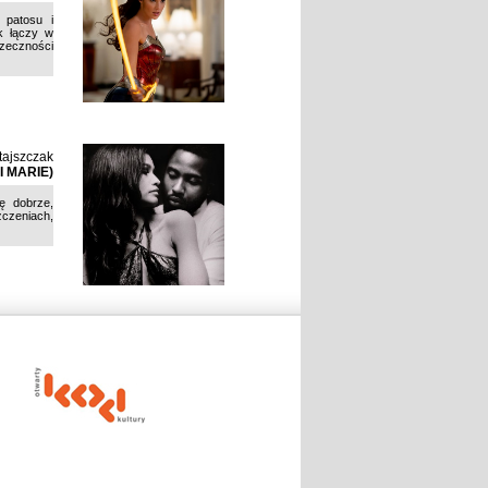
 patosu i
k łączy w
zeczności
tajszczak
 MARIE)
ę dobrze,
czeniach,