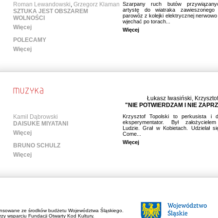
Roman Lewandowski
,
Grzegorz Klaman
Szarpany ruch butów przywiązany
artystę do wiatraka zawieszonego 
SZTUKA JEST OBSZAREM
parowóz z kolejki elektrycznej nerwowo
WOLNOŚCI
wjechać po torach...
Więcej
Więcej
POLECAMY
Więcej
Łukasz Iwasiński
,
Krzyszto
"NIE POTWIERDZAM I NIE ZAPR
Kamil Dąbrowski
Krzysztof Topolski to perkusista i 
eksperymentator. Był założycielem
DAISUKE MIYATANI
Ludzie. Grał w Kobietach. Udzielał s
Więcej
Come...
Więcej
BRUNO SCHULZ
Więcej
ansowane ze środków budżetu Województwa Śląskiego.
zy wsparciu Fundacji Otwarty Kod Kultury.