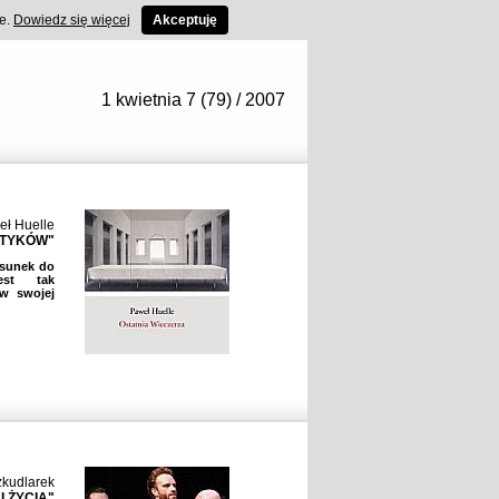
ce.
Dowiedz się więcej
Akceptuję
1 kwietnia 7 (79) / 2007
eł Huelle
LITYKÓW"
osunek do
est tak
w swojej
kudlarek
 ŻYCIA"