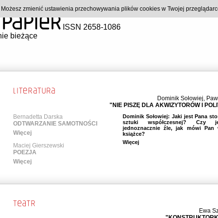
). Możesz zmienić ustawienia przechowywania plików cookies w Twojej przeglądar
ISSN 2658-1086
ie bieżące
Dominik Sołowiej
,
Paw
"NIE PISZĘ DLA AKWIZYTORÓW I PO
Bernadetta Darska
Dominik Sołowiej: Jaki jest Pana st
sztuki współczesnej? Czy j
ODTWARZANIE SAMOTNOŚCI
jednoznacznie źle, jak mówi Pan 
Więcej
książce?
Więcej
Maciej Gierszewski
POEZJA
Więcej
Ewa Sz
"KONSTRUKTORKI