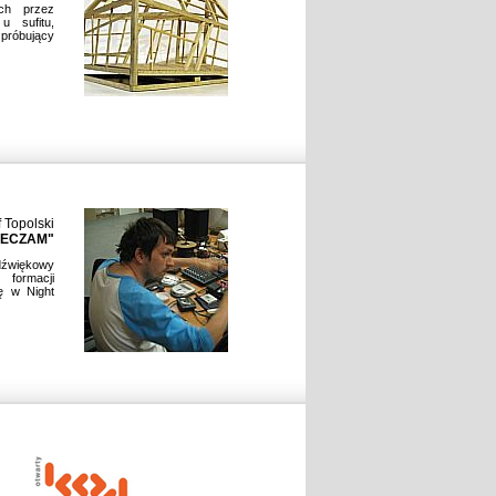
ch przez
u sufitu,
 próbujący
f Topolski
ZECZAM"
dźwiękowy
 formacji
ię w Night