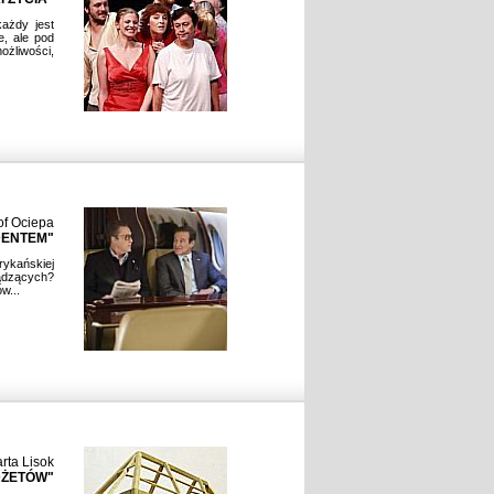
ażdy jest
, ale pod
ożliwości,
of Ociepa
DENTEM"
ykańskiej
dzących?
w...
rta Lisok
DŻETÓW"