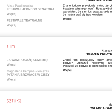
Alicja Pawlikowska
Znane ludowe przysłowie mówi, że „k
kowalem własnego losu”. Rzeczywiście
FESTIWAL JEDNEGO SENATORA
warunkiem, że sam los stwarza takie m
Więcej
że można stać się jego kowalem.
Więcej
FESTIWALE TEATRALNE
Więcej
Krzyszt
"BŁAZEN PREZY
JA WAM POKAŻĘ KOMEDIĘ!
Zrobić film pokazujący kulisy amer
polityki? Obnażyć hipokryzję rzą
Więcej
Pokazać, że polityka to jedno wielkie sho
Więcej
Magdalena Kempna-Pieniążek
PYTANIA BRZMIĄCE W CISZY
Więcej
Ma
"WŁADCA GA