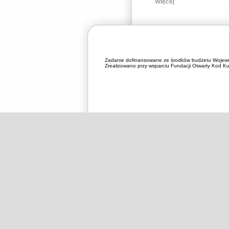
Więcej
Zadanie dofinansowane ze środków budżetu Wojewó
Zrealizowano przy wsparciu Fundacji Otwarty Kod Kul