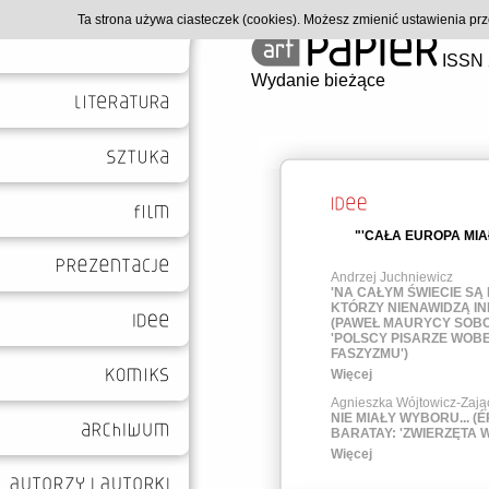
Ta strona używa ciasteczek (cookies). Możesz zmienić ustawienia p
ISSN 
Wydanie bieżące
"'CAŁA EUROPA MIA
Andrzej Juchniewicz
'NA CAŁYM ŚWIECIE SĄ 
KTÓRZY NIENAWIDZĄ I
(PAWEŁ MAURYCY SOB
'POLSCY PISARZE WOB
FASZYZMU')
Więcej
Agnieszka Wójtowicz-Zają
NIE MIAŁY WYBORU... (É
BARATAY: 'ZWIERZĘTA 
Więcej