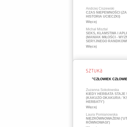
Andrzej Ciszewski
CZAS NIEPEWNOŚCI (ZA
HISTORIA UCIECZKI)
Więcej
Michał Misztal
SEKS, KŁAMSTWA I APL
(MANIAK MIŁOŚCI - WY
SERYJNEGO RANDKOWI
Więcej
"CZŁOWIEK CZŁOWIE
Zuzanna Sokołowska
KIEDY HERBATA STAJE 
(KAKUZO OKAKURA: 'K
HERBATY')
Więcej
Laura Pomianowska
NIEZRÓWNOWAŻENI ('U
RÓWNOWAGI')