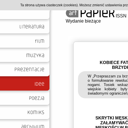
Ta strona używa ciasteczek (cookies). Możesz zmienić ustawienia p
ISSN 
Wydanie bieżące
KOBIECE FA
BRZYDK
W „Przepraszam za brzyd
o formułowanie rewoluc
nogami. Tosiek wskaz
wiejskie kobiety był
świadomymi ograniczeń, 
SKRYTKI MĘSKO
ZAŁAMYWAĆ,
MĘSKOŚCI W 