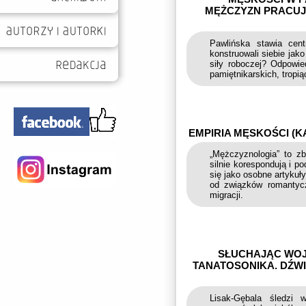
MĘŻCZYZN PRACUJ
Pawlińska stawia cent
konstruowali siebie jak
siły roboczej? Odpowie
pamiętnikarskich, tropią
EMPIRIA MĘSKOŚCI (K
„Mężczyznologia” to zb
silnie korespondują i p
się jako osobne artykuł
od związków romantycz
migracji.
SŁUCHAJĄC WOJ
TANATOSONIKA. DŹW
Lisak-Gębala śledzi 