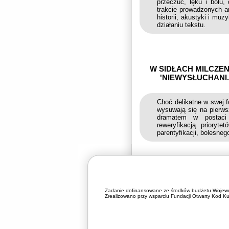
przeczuć, lęku i bólu,
trakcie prowadzonych ana
historii, akustyki i mu
działaniu tekstu.
W SIDŁACH MILCZEN
'NIEWYSŁUCHANI.
Choć delikatne w swej f
wysuwają się na pierwsz
dramatem w postaci 
reweryfikacją priory
parentyfikacji, bolesneg
Zadanie dofinansowane ze środków budżetu Wojewó
Zrealizowano przy wsparciu Fundacji Otwarty Kod Kul