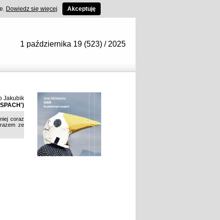
ce.
Dowiedz się więcej
Akceptuję
1 października 19 (523) / 2025
b Jakubik
SPACH')
niej coraz
m razem ze